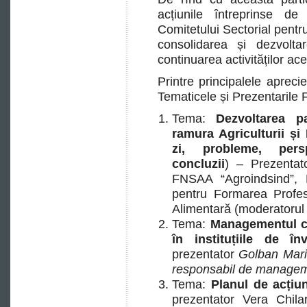
acțiunile întreprinse d
Comitetului Sectorial pentr
consolidarea și dezvolta
continuarea activităților aces
Printre principalele aprec
Tematicele și Prezentarile 
Tema:
Dezvoltarea pa
ramura Agriculturii și 
zi, probleme, persp
concluzii
) – Prezentato
FNSAA “Agroindsind”, P
pentru Formarea Profesi
Alimentară (moderatorul 
Tema:
Managementul cal
în instituțiile de î
prezentator
Golban Maria
responsabil de managemen
Tema:
Planul de acțiun
prezentator Vera Chilar