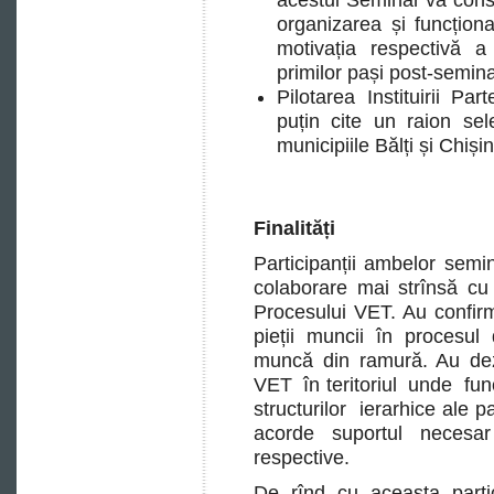
acestui Seminar va consti
organizarea și funcționa
motivația respectivă a 
primilor pași post-semina
Pilotarea Instituirii Par
puțin cite un raion sel
municipiile Bălți și Chiși
Finalități
Participanții ambelor sem
colaborare mai strînsă cu p
Procesului VET. Au confirm
pieții muncii în procesul
muncă din ramură. Au dezvo
VET în teritoriul unde funcț
structurilor ierarhice ale 
acorde suportul necesa
respective.
De rînd cu aceasta partic