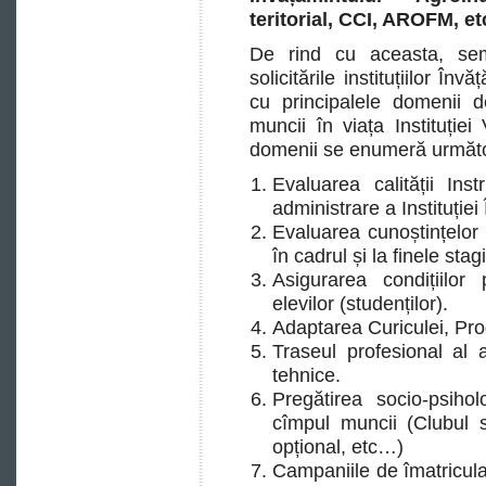
teritorial, CCI, AROFM, e
De rind cu aceasta, semi
solicitările instituțiilor În
cu principalele domenii d
muncii în viața Instituției 
domenii se enumeră următo
Evaluarea calității Inst
administrare a Instituției 
Evaluarea cunoștințelor ș
în cadrul și la finele stag
Asigurarea condițiilo
elevilor (studenților).
Adaptarea Curiculei, Pro
Traseul profesional al ab
tehnice.
Pregătirea socio-psihol
cîmpul muncii (Clubul s
opțional, etc…)
Campaniile de îmatriculare