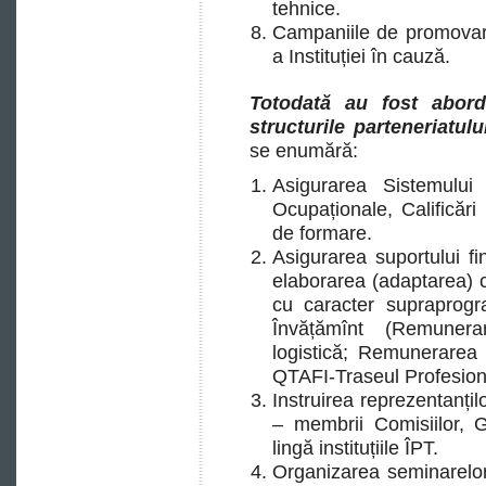
tehnice.
Campaniile de promovare
a Instituției în cauză.
Totodată au fost abord
structurile parteneriatul
se enumără:
Asigurarea Sistemulu
Ocupaționale, Calificări
de formare.
Asigurarea suportului fi
elaborarea (adaptarea) c
cu caracter supraprogra
Învățămînt (Remunerar
logistică; Remunerarea 
QTAFI-Traseul Profesiona
Instruirea reprezentanțil
– membrii Comisiilor, G
lingă instituțiile ÎPT.
Organizarea seminarelo