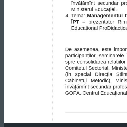
învăţămînt secundar pro
Ministerul Educaţiei.
Tema:
Managementul Dez
ÎPT
– prezentator Rim
Educational ProDidactic
De asemenea, este import
participanților, seminarel
spre consolidarea relațiil
Comitetul Sectorial, Ministe
(în special Direcția Știi
Cabinetul Metodic), Minis
învăţămînt secundar profesi
GOPA, Centrul Educațional P