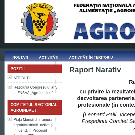
NOUTĂȚI
ACTIVITĂȚI
ACTIVITĂȚI ÎN TERITORIU
Raport Narativ
POZIȚII
ATRIBUȚII
Ra
Rezoluția Congresului al VIII
cu privire la rezulta
al FNSAA „Agroindsind”
dezvoltarea parteneria
profesionale (în conte
COMITETUL SECTORIAL
AGROINDVET
(
Leonard Palii, Vicep
Piața Muncii din ramura
Președinte Comitet Sect
agroindustrială, activă și
influentă în Procesul