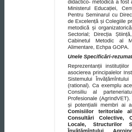
didactico- metodică a fost 
Ministerul Educației, Ce
Pentru Seminarul cu Directo
de Excelență și Colegiile pr
metodică și organizatoric
Sectorial; Direcția Știin
Cabinetul Metodic al Mini
Alimentare, Echpa GOPA.
Unele Specificări-rezuma
Reprezentanții instituțiil
asocierea principalelor Inst
Sistemului Învățămîntului
(rational). Ca exemplu ac
Consiliu al parteneriat
Profesionale (AgrIndVET). În
și potențialii membri ai
Comisiilor teritoriale 
Consultări Colective, C
Locale, Structurilor Si
Învățămîntului Agroin