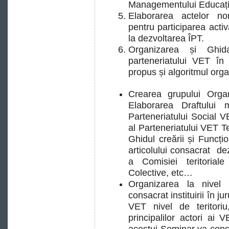
Managementului Educațio
Elaborarea actelor no
pentru participarea acti
la dezvoltarea ÎPT.
Organizarea și Ghi
parteneriatului VET în 
propus și algoritmul orga
Crearea grupului Organ
Elaborarea Draftului m
Parteneriatului Social 
al Parteneriatului VET Te
Ghidul creării și Funcți
articolului consacrat dez
a Comisiei teritorial
Colective, etc…
Organizarea la nivel
consacrat instituirii în ju
VET nivel de teritoriu,
principalilor actori ai V