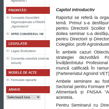
AgroindVET
Capitol introductiv
PRIORITĂȚI
Raportul se referă la org
Conceptia Dezvoltării
Organizaționale a FNSAA
temă. Primul s-a desfășur
„Agroindsind”
pentru Directorii Școlilor 
doilea seminar s-a desfăș
SPRE CONGRESUL VIII
pentru Directorii și Directo
LEGISLAȚIE
Colegiilor, profil Agroindustr
Legea Sindicatelor
În ambele cazuri Obiectivu
strategiei dezvoltării 
Convenția colectivă (nivel de
Învățămîntului Profesiona
ramură)
muncă calificată în ramura
MODELE DE ACTE
(Parteneriatul Agroind VET)
Formulare rapoarte
Ambele seminare au fost o
Sectorial pentru Formare Pr
ARHIVE
Alimentară și FNSAA “Agr
Arhive
acesteia.
Pentru Seminarul cu Direct