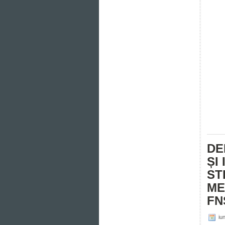
DE
ȘI
ST
ME
FN
iun