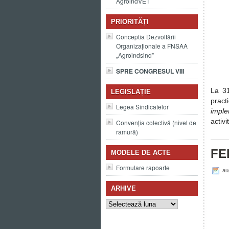
AgroindVET
PRIORITĂȚI
Conceptia Dezvoltării
Organizaționale a FNSAA
„Agroindsind”
SPRE CONGRESUL VIII
La 31
LEGISLAȚIE
pract
Legea Sindicatelor
imple
activ
Convenția colectivă (nivel de
ramură)
FE
MODELE DE ACTE
Formulare rapoarte
au
ARHIVE
Arhive