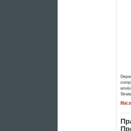
Depar
compr
anului
Strat
Mai 
Пр
Пр