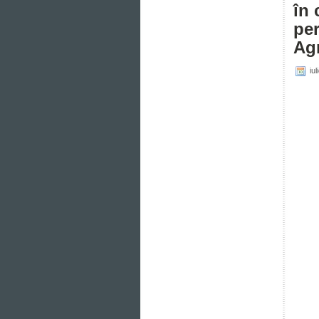
în
per
Ag
iul