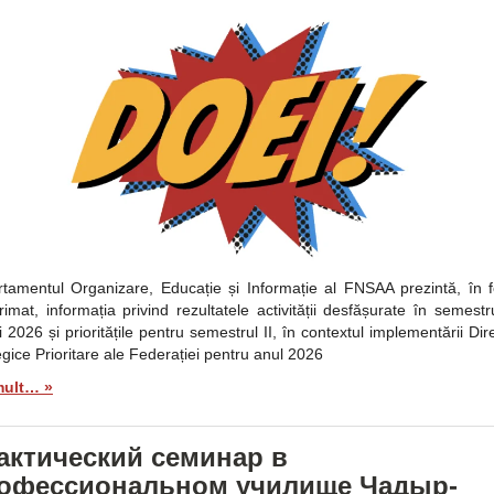
tamentul Organizare, Educație și Informație al FNSAA prezintă, în 
imat, informația privind rezultatele activității desfășurate în semestru
 2026 și prioritățile pentru semestrul II, în contextul implementării Dire
egice Prioritare ale Federației pentru anul 2026
mult… »
актический семинар в
офессиональном училище Чадыр-