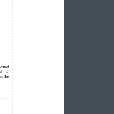
format
l I al
cțiilor