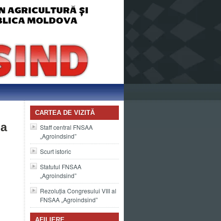
CARTEA DE VIZITĂ
ia
Staff central FNSAA
„Agroindsind”
Scurt istoric
Statutul FNSAA
„Agroindsind”
Rezoluția Congresului VIII al
FNSAA „Agroindsind”
AFILIERE