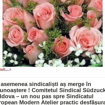
mult… »
asemenea sindicaliști aș merge în
unoaștere ! Comitetul Sindical Südzuc
ldova – un nou pas spre Sindicatul
opean Modern Atelier practic desfășur