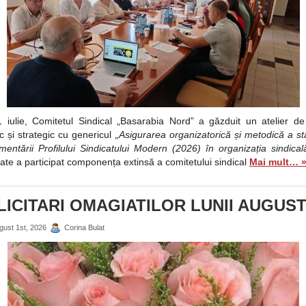
 iulie, Comitetul Sindical „Basarabia Nord” a găzduit un atelier de
ic și strategic cu genericul
„Asigurarea organizatorică și metodică a sta
mentării Profilului Sindicatului Modern (2026) în organizația sindical
itate a participat componența extinsă a comitetului sindical
Mai mult… 
LICITARI OMAGIATILOR LUNII AUGUST 
gust 1st, 2026
Corina Bulat