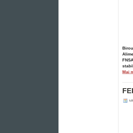
Birou
Alim
FNSAA
stabi
Mai 
FE
iul