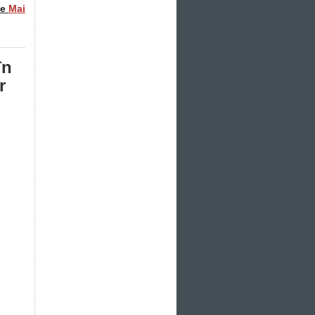
ce
Mai
în
r