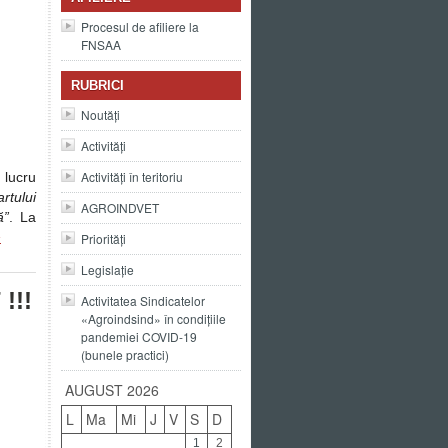
Procesul de afiliere la
FNSAA
RUBRICI
Noutăți
Activități
Activități în teritoriu
 lucru
rtului
AGROINDVET
ă”
. La
»
Priorități
Legislație
!!!
Activitatea Sindicatelor
«Agroindsind» în condițiile
pandemiei COVID-19
(bunele practici)
AUGUST 2026
L
Ma
Mi
J
V
S
D
1
2