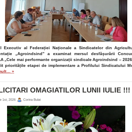
l Executiv al Federației Naționale a Sindicatelor din Agricult
entație „Agroindsind” a examinat mersul desfășurării Concur
 „Cele mai performante organizații sindicale Agroindsind – 2026
lit prioritățile etapei de implementare a Profilului Sindicatului 
mult… »
LICITARI OMAGIATILOR LUNII IULIE !!!
ie 1st, 2026
Corina Bulat