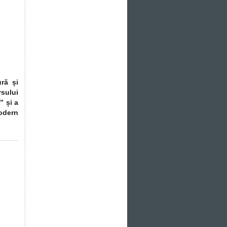
ură și
sului
” și a
Modern