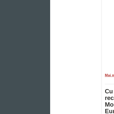
Mai 
Cu 
rec
Mo
Eur