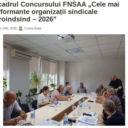
 cadrul Concursului FNSAA „Cele mai
formante organizații sindicale
roindsind – 2026”
ie 14th, 2026
Corina Bulat