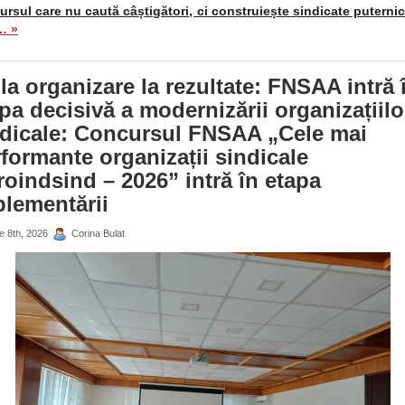
rsul care nu caută câștigători, ci construiește sindicate puterni
… »
la organizare la rezultate: FNSAA intră 
pa decisivă a modernizării organizațiilo
ndicale: Concursul FNSAA „Cele mai
formante organizații sindicale
oindsind – 2026” intră în etapa
lementării
ie 8th, 2026
Corina Bulat