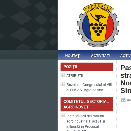
NOUTĂȚI
ACTIVITĂȚI
ACTIV
Pas
POZIȚII
str
ATRIBUȚII
Nor
Rezoluția Congresului al VIII
Sin
al FNSAA „Agroindsind”
au
COMITETUL SECTORIAL
AGROINDVET
Piața Muncii din ramura
agroindustrială, activă și
influentă în Procesul