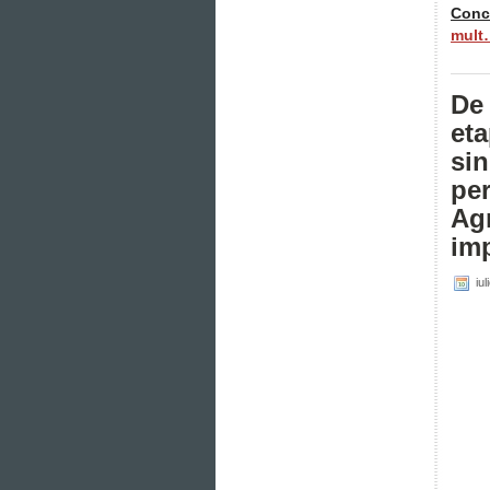
Concu
mult
De 
eta
si
per
Agr
imp
iul