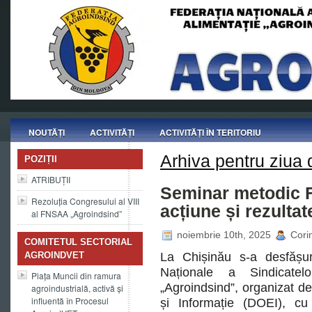
NOUTĂȚI
ACTIVITĂȚI
ACTIVITĂȚI ÎN TERITORIU
Arhiva pentru ziua
POZIȚII
ATRIBUȚII
Seminar metodic F
Rezoluția Congresului al VIII
acțiune și rezulta
al FNSAA „Agroindsind”
noiembrie 10th, 2025
Corin
COMITETUL SECTORIAL
AGROINDVET
La Chișinău s-a desfășur
Naționale a Sindicatelo
Piața Muncii din ramura
„Agroindsind”, organizat d
agroindustrială, activă și
influentă în Procesul
și Informație (DOEI), cu p