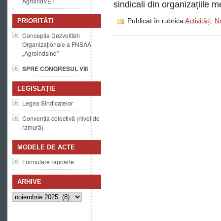
AgroindVET
sindicali din organizațiile 
Publicat în rubrica
Activități
,
No
PRIORITĂȚI
Conceptia Dezvoltării
Organizaționale a FNSAA
„Agroindsind”
SPRE CONGRESUL VIII
LEGISLAȚIE
Legea Sindicatelor
Convenția colectivă (nivel de
ramură)
MODELE DE ACTE
Formulare rapoarte
ARHIVE
Arhive