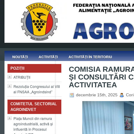
NOUTĂȚI
ACTIVITĂȚI
ACTIVITĂȚI ÎN TERITORIU
COMISIA RAMUR
POZIȚII
ȘI CONSULTĂRI 
ATRIBUȚII
ACTIVITATEA
Rezoluția Congresului al VIII
al FNSAA „Agroindsind”
decembrie 15th, 2025
Cori
COMITETUL SECTORIAL
AGROINDVET
Piața Muncii din ramura
agroindustrială, activă și
influentă în Procesul