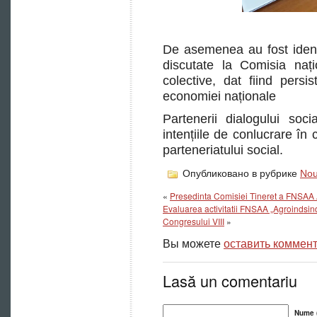
De asemenea au fost identi
discutate la Comisia nați
colective, dat fiind persi
economiei naționale
Partenerii dialogului soc
intențiile de conlucrare în 
parteneriatului social.
Опубликовано в рубрике
Nou
«
Presedinta Comisiei Tineret a FNSAA Ag
Evaluarea activitatii FNSAA „Agroindsind
Congresului VIII
»
Вы можете
оставить коммен
Lasă un comentariu
Nume (