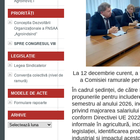
AgroindVET
PRIORITĂȚI
Conceptia Dezvoltării
Organizaționale a FNSAA
„Agroindsind”
SPRE CONGRESUL VIII
LEGISLAȚIE
Legea Sindicatelor
La 12 decembrie curent, a 
Convenția colectivă (nivel de
a Comisiei ramurale pent
ramură)
În cadrul ședinței, de cătr
MODELE DE ACTE
propunerile pentru includer
Formulare rapoarte
semestru al anului 2026, in
privind majorarea salariului
ARHIVE
conform Directivei UE 2022
Arhive
informale în agricultură, in
legislației, identificarea pr
industrial și impactul acest