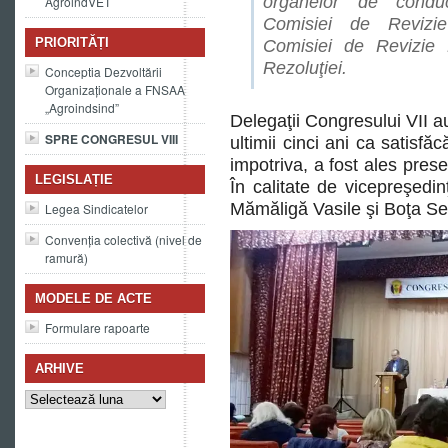
organelor de conduc
AgroindVET
Comisiei de Revizie
PRIORITĂȚI
Comisiei de Revizie 
Rezoluţiei.
Conceptia Dezvoltării
Organizaționale a FNSAA
„Agroindsind”
Delegaţii Congresului VII au
SPRE CONGRESUL VIII
ultimii cinci ani ca satisfă
impotriva, a fost ales pres
LEGISLAȚIE
În calitate de vicepreşedin
Mămăligă Vasile şi Boţa Se
Legea Sindicatelor
Convenția colectivă (nivel de
ramură)
MODELE DE ACTE
Formulare rapoarte
ARHIVE
Arhive