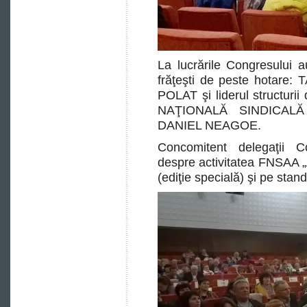
La lucrările Congresului au
frăţeşti de peste hotare: 
POLAT şi liderul structur
NAŢIONALĂ SINDICALĂ 
DANIEL NEAGOE.
Concomitent delegaţii C
despre activitatea FNSAA „A
(ediţie specială) şi pe standu