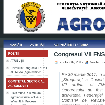
NOUTĂȚI
ACTIVITĂȚI
ACTIVITĂȚI ÎN TERITORIU
Congresul VII FN
POZIȚII
ATRIBUȚII
aprilie 6th, 2017
Vasile Evst
Rezoluția Congresului al VIII
al FNSAA „Agroindsind”
Pe 30 martie 2017, în in
„Struguraş”, s. Cocieri
COMITETUL SECTORIAL
VII ordinar al FN
AGROINDVET
Congresului au fost 
Piața Muncii din ramura
activitatea Federaţie
agroindustrială, activă și
Comisiei de Revizie
influentă în Procesul