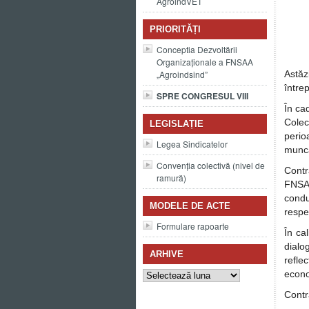
AgroindVET
PRIORITĂȚI
Conceptia Dezvoltării
Organizaționale a FNSAA
„Agroindsind”
Astă
între
SPRE CONGRESUL VIII
În ca
Colec
LEGISLAȚIE
perio
Legea Sindicatelor
muncă 
Convenția colectivă (nivel de
Contr
ramură)
FNSAA
cond
MODELE DE ACTE
respec
Formulare rapoarte
În ca
dialog
ARHIVE
refle
Arhive
econo
Contr