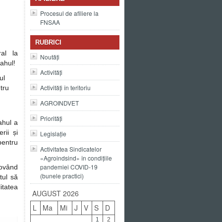
Procesul de afiliere la
FNSAA
RUBRICI
al la
Noutăți
ahul!
Activități
ul
Activități în teritoriu
tru
AGROINDVET
Priorități
ahul a
rii și
Legislație
entru
Activitatea Sindicatelor
«Agroindsind» în condițiile
pandemiei COVID-19
movând
(bunele practici)
ctul să
itatea
AUGUST 2026
L
Ma
Mi
J
V
S
D
1
2