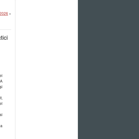
2026
»
tici
ei
AA
și
t,
el
ai
ea