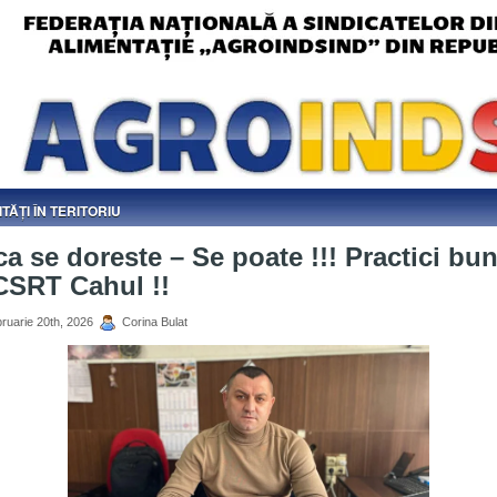
ITĂȚI ÎN TERITORIU
a se doreste – Se poate !!! Practici bu
CSRT Cahul !!
ruarie 20th, 2026
Corina Bulat