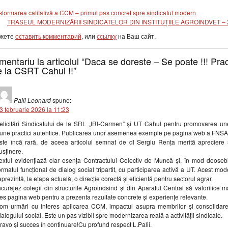
sformarea calitativă a CCM – primul pas concret spre sindicatul modern
TRASEUL MODERNIZĂRII SINDICATELOR DIN INSTITUȚIILE AGROINDVET – 
ожете
оставить комментарий
, или
ссылку
на Ваш сайт.
mentariu la articolul “Daca se doreste – Se poate !!! Prac
 la CSRT Cahul !!”
Palii Leonard
spune:
3 februarie 2026 la 11:23
elicitări Sindicatului de la SRL „IRI-Carmen” și UT Cahul pentru promovarea un
une practici autentice. Publicarea unor asemenea exemple pe pagina web a FNS
ste încă rară, de aceea articolul semnat de dl Sergiu Rența merită apreciere 
usținere.
extul evidențiază clar esența Contractului Colectiv de Muncă și, în mod deosebi
ormatul funcțional de dialog social tripartit, cu participarea activă a UT. Acest mod
eprezintă, la etapa actuală, o direcție corectă și eficientă pentru sectorul agrar.
ncurajez colegii din structurile Agroindsind și din Aparatul Central să valorifice m
es pagina web pentru a prezenta rezultate concrete și experiențe relevante.
om urmări cu interes aplicarea CCM, impactul asupra membrilor și consolidar
ialogului social. Este un pas vizibil spre modernizarea reală a activității sindicale.
ravo și succes în continuare!Cu profund respect L.Palii.