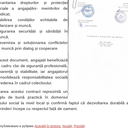
rantarea drepturilor și protecției
ciale a angajaților- membrilor de
ndicat;
abilirea condițiilor echitabile de
larizare și muncă;
igurarea securității și sănătății în
uncă;
evenirea și soluționarea conflictelor
 muncă prin dialog și cooperare.
acest document, angajații beneficiază
 cadru clar de siguranță profesională,
parență și stabilitate, iar angajatorul
onsolidează responsabilitatea socială
rederea în cadrul colectivului.
rea acestui contract reprezintă un
plu de bună practică în domeniul
gului social la nivel local și confirmă faptul că dezvoltarea durabilă 
prinderi începe cu respectul față de oameni.
публиковано в рубрике
Activități în teritoriu
,
Noutăți
,
Priorități