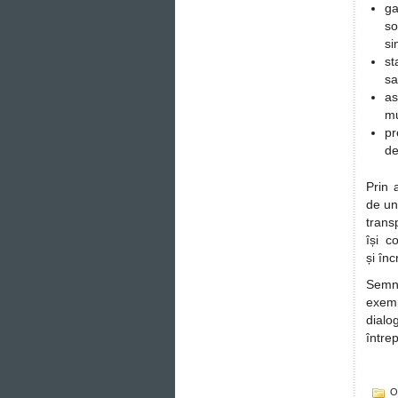
ga
so
si
st
sa
as
m
pr
de
Prin 
de un
trans
își c
și înc
Semna
exem
dialo
între
О