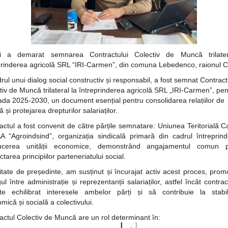
zi a demarat semnarea Contractului Colectiv de Muncă trilater
prinderea agricolă SRL “IRI-Carmen”, din comuna Lebedenco, raionul C
drul unui dialog social constructiv și responsabil, a fost semnat Contract
tiv de Muncă trilateral la întreprinderea agricolă SRL „IRI-Carmen”, pen
ada 2025-2030, un document esențial pentru consolidarea relațiilor de
și protejarea drepturilor salariaților.
actul a fost convenit de către părțile semnatare: Uniunea Teritorială C
 “Agroindsind”, organizația sindicală primară din cadrul întreprinde
ucerea unității economice, demonstrând angajamentul comun p
tarea principiilor parteneriatului social.
litate de președinte, am susținut și încurajat activ acest proces, pro
ul între administrație și reprezentanții salariaților, astfel încât contra
cte echilibrat interesele ambelor părți și să contribuie la stabil
mică și socială a colectivului.
actul Colectiv de Muncă are un rol determinant în: