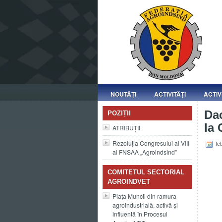
NOUTĂȚI
ACTIVITĂȚI
ACTIV
Dac
POZIȚII
la 
ATRIBUȚII
Rezoluția Congresului al VIII
feb
al FNSAA „Agroindsind”
COMITETUL SECTORIAL
AGROINDVET
Piața Muncii din ramura
agroindustrială, activă și
influentă în Procesul