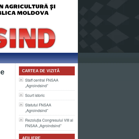
ne
CARTEA DE VIZITĂ
Staff central FNSAA
„Agroindsind”
Scurt istoric
Statutul FNSAA
„Agroindsind”
Rezoluția Congresului VIII al
FNSAA „Agroindsind”
AFILIERE