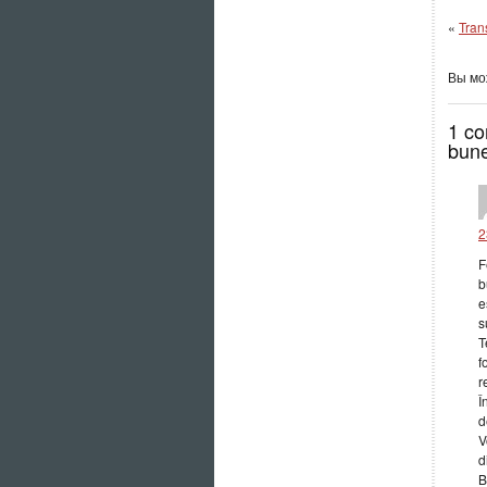
«
Tran
Вы м
1 co
bune
2
F
b
e
s
T
f
r
Î
d
V
d
B