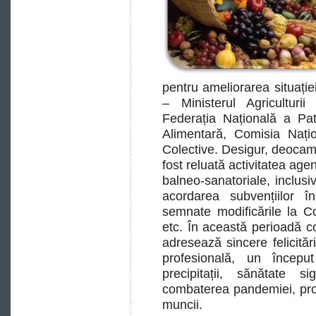
pentru ameliorarea situație
– Ministerul Agriculturii
Federația Națională a Patr
Alimentară, Comisia Națio
Colective. Desigur, deocamd
fost reluată activitatea agen
balneo-sanatoriale, inclusi
acordarea subvențiilor î
semnate modificările la C
etc. În această perioadă c
adresează sincere felicităr
profesională, un începu
precipitații, sănătate s
combaterea pandemiei, pro
muncii.