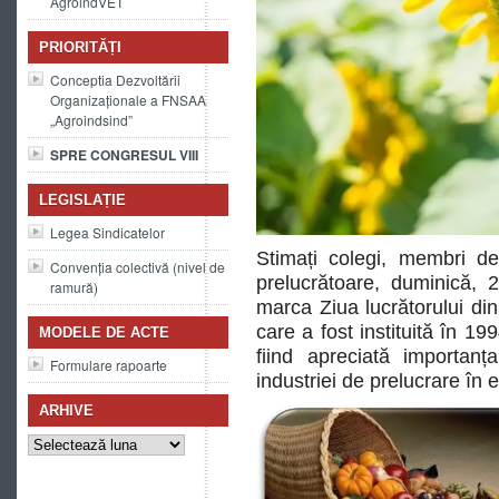
AgroindVET
PRIORITĂȚI
Conceptia Dezvoltării
Organizaționale a FNSAA
„Agroindsind”
SPRE CONGRESUL VIII
LEGISLAȚIE
Legea Sindicatelor
Stimați colegi, membri de 
Convenția colectivă (nivel de
prelucrătoare, duminică,
ramură)
marca Ziua lucrătorului din 
care a fost instituită în 19
MODELE DE ACTE
fiind apreciată importanț
Formulare rapoarte
industriei de prelucrare în 
ARHIVE
Arhive