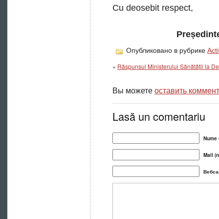
Cu deosebit respect,
Președint
Опубликовано в рубрике
Acti
«
Răspunsul Ministerului Sănătății la
Вы можете
оставить коммен
Lasă un comentariu
Nume (
Mail (n
Вебса