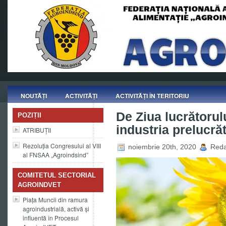
NOUTĂȚI
ACTIVITĂȚI
ACTIVITĂȚI ÎN TERITORIU
De Ziua lucrătorulu
POZIȚII
industria prelucră
ATRIBUȚII
Rezoluția Congresului al VIII
noiembrie 20th, 2020
Redac
al FNSAA „Agroindsind”
COMITETUL SECTORIAL
AGROINDVET
Piața Muncii din ramura
agroindustrială, activă și
influentă în Procesul