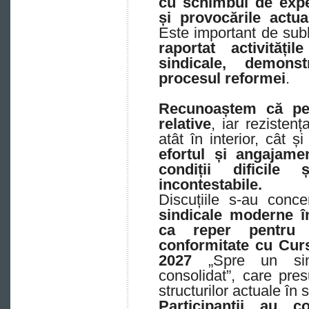
cu schimbul de expe
și provocările actua
Este important de sub
raportat activități
sindicale, demons
procesul reformei
.
Recunoaștem că per
relative
, iar rezisten
atât în interior, cât și
efortul și angajamen
condiții dificile
incontestabile.
Discuțiile s-au conc
sindicale moderne î
ca reper pentru e
conformitate cu Cur
2027
„Spre un sind
consolidat”, care pre
structurilor actuale în 
Participanții au c