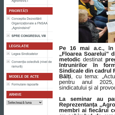
AgroindVET
PRIORITĂȚI
Conceptia Dezvoltării
Organizaționale a FNSAA
„Agroindsind”
SPRE CONGRESUL VIII
LEGISLAȚIE
Pe 16 mai a.c., în
„Floarea Soarelui” d
Legea Sindicatelor
metodic
destinat
pre
Convenția colectivă (nivel de
întrunirilor în fo
ramură)
Sindicale din cadrul
Bălți
, cu tema: „Actu
MODELE DE ACTE
pentru anul 2025, 
Formulare rapoarte
sindicatului și al provo
ARHIVE
La seminar au parti
Arhive
Reprezentanța „Agroi
membri ai fiecărui c