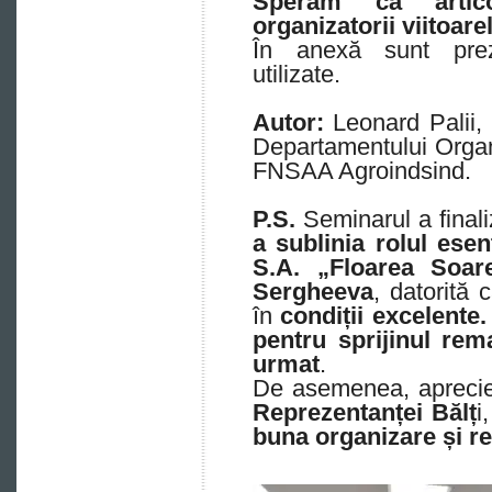
Sperăm că artico
organizatorii viitoar
În anexă sunt preze
utilizate.
Autor:
Leonard Palii, 
Departamentului Organi
FNSAA Agroindsind.
P.S.
Seminarul a final
a sublinia rolul esenț
S.A. „Floarea Soar
Sergheeva
, datorită 
în
condiții excelente.
pentru sprijinul re
urmat
.
De asemenea, apreci
Reprezentanței Bălț
i
buna organizare și re