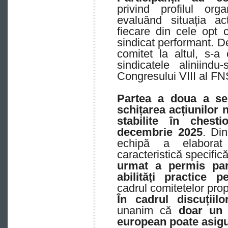
privind profilul org
evaluând situația ac
fiecare din cele opt ca
sindicat performant. De
comitet la altul, s-a 
sindicatele aliniindu-
Congresului VIII al F
Partea a doua a se
schițarea acțiunilor 
stabilite în chest
decembrie 2025
. Din
echipă a elaborat
caracteristică specifică
urmat a permis par
abilități practice p
cadrul comitetelor propr
În cadrul discuțiil
unanim că
doar un a
european poate asig