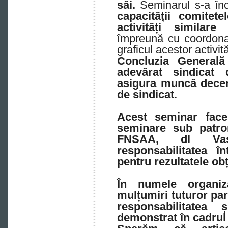
săi.
Seminarul s-a în
capacității comitet
activități similare
împreună cu coordonato
graficul acestor activită
Concluzia Generală
adevărat sindicat
asigura muncă decen
de sindicat.
Acest seminar face
seminare sub patron
FNSAA, dl Vasi
responsabilitatea î
pentru rezultatele obț
În numele organiza
mulțumiri tuturor par
responsabilitatea 
demonstrat în cadrul