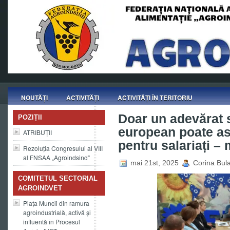
NOUTĂȚI
ACTIVITĂȚI
ACTIVITĂȚI ÎN TERITORIU
Doar un adevărat 
POZIȚII
european poate a
ATRIBUȚII
pentru salariați –
Rezoluția Congresului al VIII
al FNSAA „Agroindsind”
mai 21st, 2025
Corina Bula
COMITETUL SECTORIAL
AGROINDVET
Piața Muncii din ramura
agroindustrială, activă și
influentă în Procesul