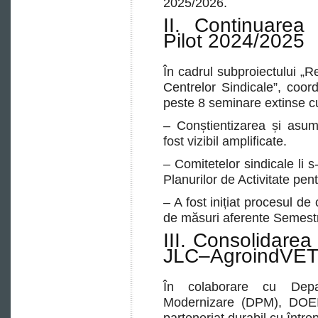
2025/2026.
II. Continuarea 
Pilot 2024/2025
În cadrul subproiectului „
Centrelor Sindicale”, coor
peste 8 seminare extinse cu
– Conștientizarea și asum
fost vizibil amplificate.
– Comitetelor sindicale li s
Planurilor de Activitate pen
– A fost inițiat procesul de
de măsuri aferente Semestru
III. Consolidare
JLC–AgroindVE
În colaborare cu Depar
Modernizare (DPM), DOEI a