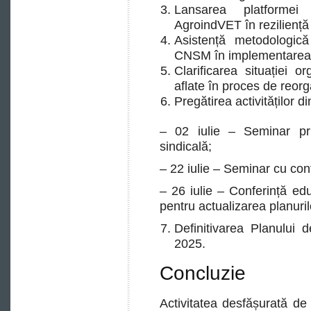
Lansarea platformei d
AgroindVET în reziliență
Asistență metodologică 
CNSM în implementarea p
Clarificarea situației org
aflate în proces de reorg
Pregătirea activităților di
– 02 iulie – Seminar pri
sindicală;
– 22 iulie – Seminar cu conta
– 26 iulie – Conferință edu
pentru actualizarea planurilo
Definitivarea Planului 
2025.
Concluzie
Activitatea desfășurată d