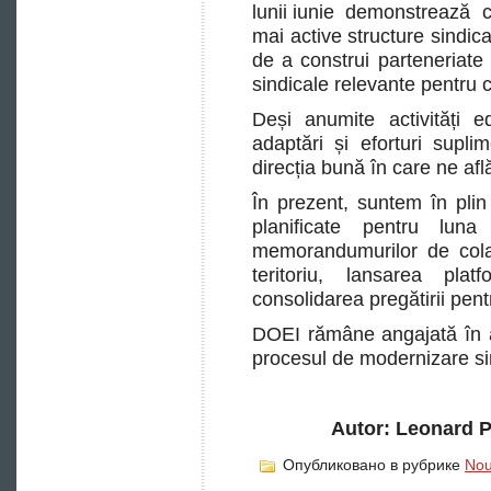
lunii iunie demonstrează c
mai active structure sindic
de a construi parteneriat
sindicale relevante pentru c
Deși anumite activități e
adaptări și eforturi supli
direcția bună în care ne af
În prezent, suntem în pli
planificate pentru luna
memorandumurilor de cola
teritoriu, lansarea pla
consolidarea pregătirii pentr
DOEI rămâne angajată în a
procesul de modernizare si
Autor: Leonard P
Опубликовано в рубрике
Nou