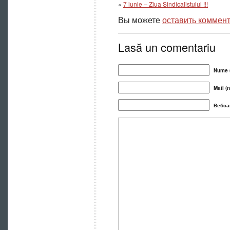
«
7 iunie – Ziua Sindicalistului !!!
Вы можете
оставить коммен
Lasă un comentariu
Nume (
Mail (n
Вебса