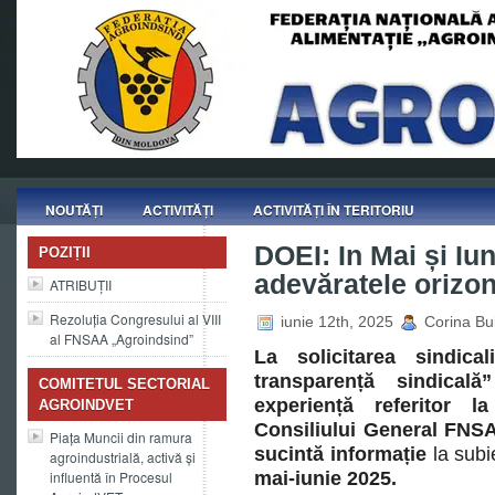
NOUTĂȚI
ACTIVITĂȚI
ACTIVITĂȚI ÎN TERITORIU
DOEI: In Mai și Iu
POZIȚII
adevăratele orizont
ATRIBUȚII
Rezoluția Congresului al VIII
iunie 12th, 2025
Corina Bu
al FNSAA „Agroindsind”
La solicitarea sindica
transparență sindica
COMITETUL SECTORIAL
experiență referitor l
AGROINDVET
Consiliului General FNS
Piața Muncii din ramura
sucintă informație
la subi
agroindustrială, activă și
influentă în Procesul
mai-iunie 2025.