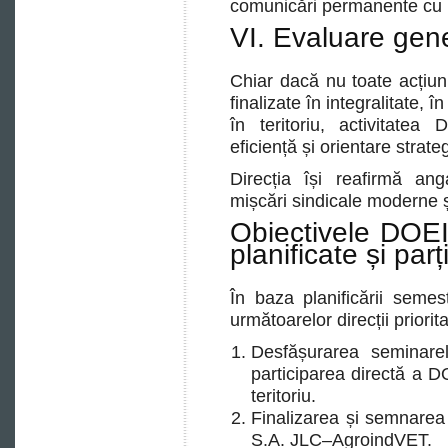
comunicări permanente cu m
VI. Evaluare gen
Chiar dacă nu toate acțiuni
finalizate în integralitate,
în teritoriu, activitatea
eficiență și orientare strate
Direcția își reafirmă an
mișcări sindicale moderne ș
Obiectivele DOEI
planificate și parț
În baza planificării seme
următoarelor direcții priorit
Desfășurarea seminarel
participarea directă a 
teritoriu.
Finalizarea și semnare
S.A. JLC–AgroindVET.