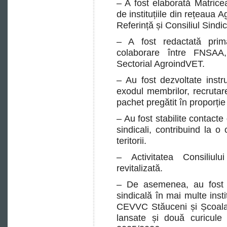
– A fost elaborată Matricea
de instituțiile din rețeaua
Referință și Consiliul Sindic
– A fost redactată pri
colaborare între FNSAA,
Sectorial AgroindVET.
– Au fost dezvoltate instr
exodul membrilor, recrutare
pachet pregătit în proporți
– Au fost stabilite contacte di
sindicali, contribuind la o
teritorii.
– Activitatea Consiliul
revitalizată.
– De asemenea, au fost 
sindicală în mai multe insti
CEVVC Stăuceni și Școala 
lansate și două curicule 