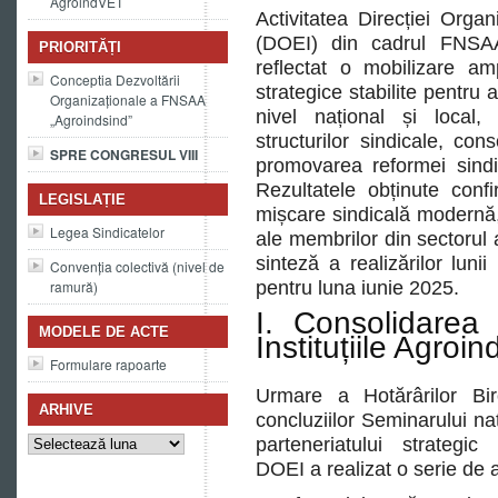
AgroindVET
Activitatea Direcției Organ
(DOEI) din cadrul FNSA
PRIORITĂȚI
reflectat o mobilizare am
Conceptia Dezvoltării
strategice stabilite pentru 
Organizaționale a FNSAA
nivel național și local,
„Agroindsind”
structurilor sindicale, cons
SPRE CONGRESUL VIII
promovarea reformei sindic
Rezultatele obținute conf
LEGISLAȚIE
mișcare sindicală modernă, 
Legea Sindicatelor
ale membrilor din sectorul a
sinteză a realizărilor lunii
Convenția colectivă (nivel de
ramură)
pentru luna iunie 2025.
I. Consolidarea
MODELE DE ACTE
Instituțiile Agr
Formulare rapoarte
Urmare a Hotărârilor Bir
ARHIVE
concluziilor Seminarului naț
Arhive
parteneriatului strategi
DOEI a realizat o serie de a