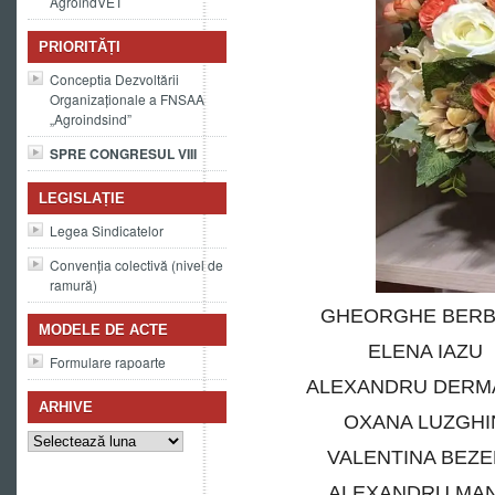
AgroindVET
PRIORITĂȚI
Conceptia Dezvoltării
Organizaționale a FNSAA
„Agroindsind”
SPRE CONGRESUL VIII
LEGISLAȚIE
Legea Sindicatelor
Convenția colectivă (nivel de
ramură)
GHEORGHE BER
MODELE DE ACTE
ELENA IAZ
Formulare rapoarte
ALEXANDRU DERM
ARHIVE
OXANA LUZGH
Arhive
VALENTINA BEZ
ALEXANDRU MA