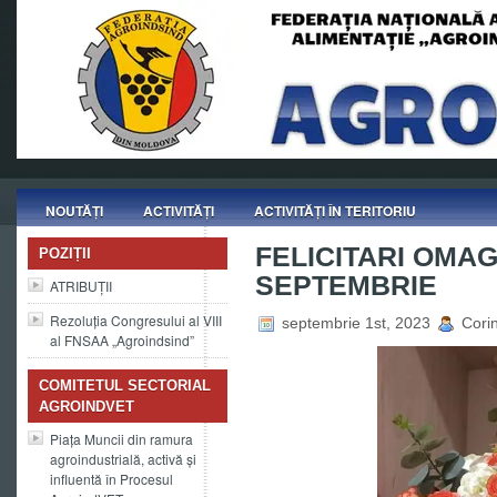
NOUTĂȚI
ACTIVITĂȚI
ACTIVITĂȚI ÎN TERITORIU
FELICITARI OMAG
POZIȚII
SEPTEMBRIE
ATRIBUȚII
Rezoluția Congresului al VIII
septembrie 1st, 2023
Corin
al FNSAA „Agroindsind”
COMITETUL SECTORIAL
AGROINDVET
Piața Muncii din ramura
agroindustrială, activă și
influentă în Procesul