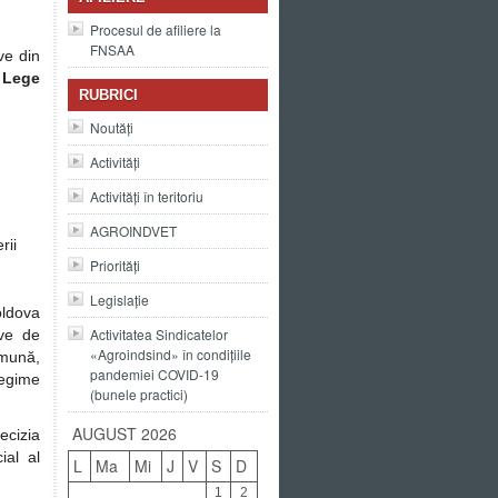
Procesul de afiliere la
FNSAA
ve din
e Lege
RUBRICI
Noutăți
Activități
Activități în teritoriu
AGROINDVET
rii
Priorități
Legislație
oldova
Activitatea Sindicatelor
ive de
«Agroindsind» în condițiile
omună,
pandemiei COVID-19
regime
(bunele practici)
AUGUST 2026
ecizia
ial al
L
Ma
Mi
J
V
S
D
1
2