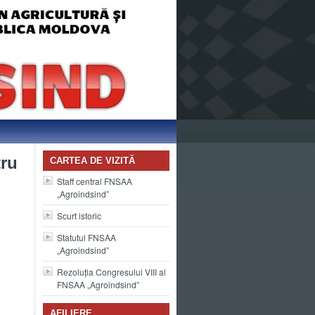
tru
CARTEA DE VIZITĂ
Staff central FNSAA
„Agroindsind”
Scurt istoric
Statutul FNSAA
„Agroindsind”
Rezoluția Congresului VIII al
FNSAA „Agroindsind”
AFILIERE