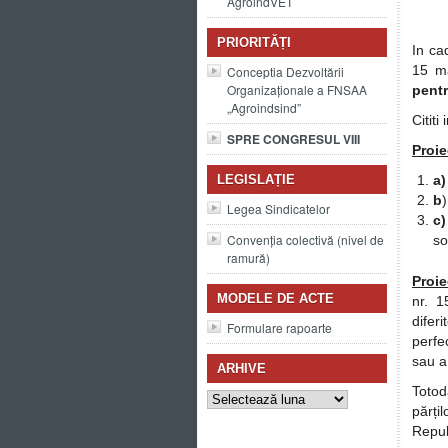
AgroindVET
PRIORITĂȚI
In ca
15 ma
Conceptia Dezvoltării
Organizaționale a FNSAA
pentr
„Agroindsind”
Citit
SPRE CONGRESUL VIII
Proie
LEGISLAȚIE
a)
b
Legea Sindicatelor
c)
Convenția colectivă (nivel de
so
ramură)
Proie
MODELE DE ACTE
nr. 1
difer
Formulare rapoarte
perfe
sau a
ARHIVE
Arhive
Totod
părți
Repub