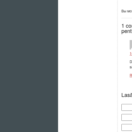
Вы м
1 co
pent
1
D
s
R
Lasă