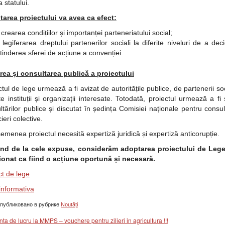
 statului.
area proiectului va avea ca efect:
crearea condițiilor și importanței parteneriatului social;
legiferarea dreptului partenerilor sociali la diferite niveluri de a dec
tinderea sferei de acțiune a convenției.
rea şi consultarea publică a proiectului
tul de lege urmează a fi avizat de autoritățile publice, de partenerii soc
te instituții și organizații interesate. Totodată, proiectul urmează a fi
ltărilor publice și discutat în ședința Comisiei naționale pentru consult
ieri colective.
emenea proiectul necesită expertiză juridică și expertiză anticorupție.
ind de la cele expuse, considerăm adoptarea proiectului de Lege
onat ca fiind o acțiune oportună și necesară.
ct de lege
informativa
публиковано в рубрике
Noutăți
nta de lucru la MMPS – vouchere pentru zilieri in agricultura !!!