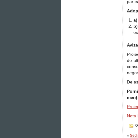
partea
Adopt
a)
b)
ex
Aviza
Proiec
de al
consu
negoc
De as
Porn
menți
Proie
Nota
О
«
Sedi