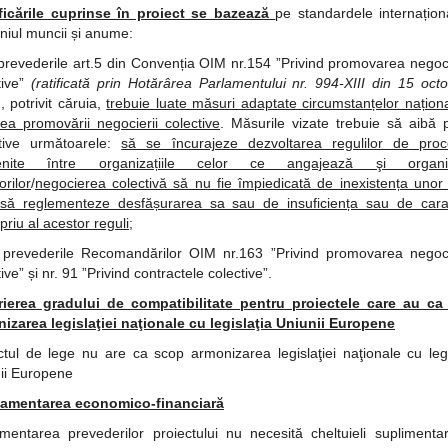
ficările cuprinse în proiect se bazează
pe standardele internațion
iul muncii și anume:
prevederile art.5 din Convenția OIM nr.154 ”Privind promovarea negoci
tive”
(ratificată prin Hotărârea Parlamentului nr. 994-XIII din 15 oct
)
, potrivit căruia,
trebuie luate măsuri adaptate circumstanțelor naționa
ea promovării negocierii colective
. Măsurile vizate trebuie să aibă p
tive următoarele:
să se încurajeze dezvoltarea regulilor de pro
enite între organizațiile celor ce angajează şi organiza
orilor
/
negocierea colectivă să nu fie împiedicată de inexistența unor 
să reglementeze desfășurarea sa sau de insuficiența sau de cara
priu al acestor reguli
;
prevederile Recomandărilor OIM nr.163 ”Privind promovarea negoci
ive” și nr. 91 ”Privind contractele colective”.
rierea gradului de compatibilitate pentru proiectele care au ca
izarea legislaţiei naţionale cu legislaţia Uniunii Europene
ctul de lege nu are ca scop armonizarea legislaţiei naţionale cu legi
ii Europene
amentarea economico-financiară
mentarea prevederilor proiectului nu necesită cheltuieli suplimenta