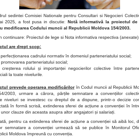
drul sedintei Comisiei Nationale pentru Consultari si Negocieri Colecti
i 2025, a fost pusa in discutie:
Notă informativă la proiectul d
u modificarea Codului muncii al Republicii Moldova 154/2003.
i in continuare: Proiectul de lege si Nota informativa respectiva (anexate)
ctul are drept scop:
perfecționarea cadrului normativ în domeniul parteneriatului social;
) promovarea parteneriatului social;
creșterea rolului și importanței negocierilor colective între partene
ciali la toate nivelurile.
ctul prevede operarea modificărilor
în Codul muncii al Republicii M
54/2003, urmare a cărora, părțile semnatare a convențiilor colect
ite niveluri se investesc cu dreptul de a dispune, printr-o decizie c
ctată în formă scrisă, extinderea sferei de acțiune a convenției în înt
 unor clauze din aceasta asupra altor angajatori și salariați.
ată, pentru ca extinderea sferei de acțiune a convenției să aibă loc, d
lor semnatare a convenției urmează să se publice în Monitorul Ofic
licii Moldova împreună cu convenția.