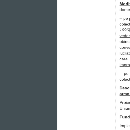
Modi
domen
– pe 
colec
1996
veder
obiec
conv
lucrăt
care 
impro
– pe 
colect
Desc
armon
Proie
Uniun
Fund
Imple