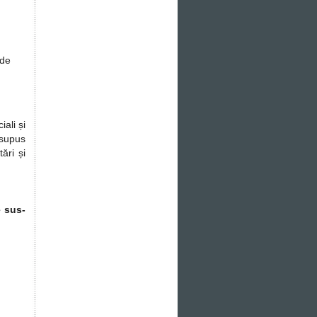
ide
iali și
 supus
ări și
 sus-