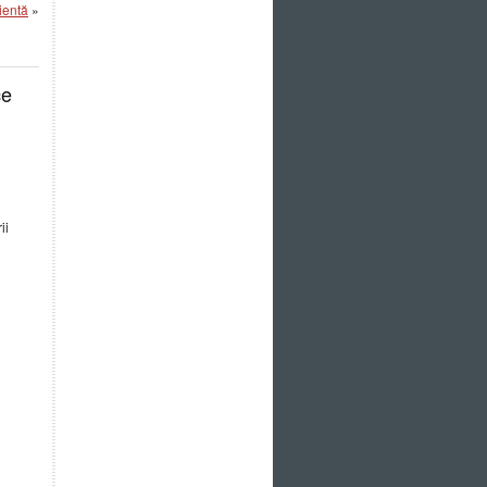
ientă
»
ce
ii