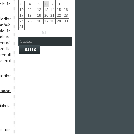
ale în
3
4
5
6
7
8
9
10
11
12
13
14
15
16
17
18
19
20
21
22
23
erilor
24
25
26
27
28
29
30
ombrie
31
le, în
« iul.
rintre
cedură
țiile
reguli
cterul
erilor
 scop
slaţia
re din