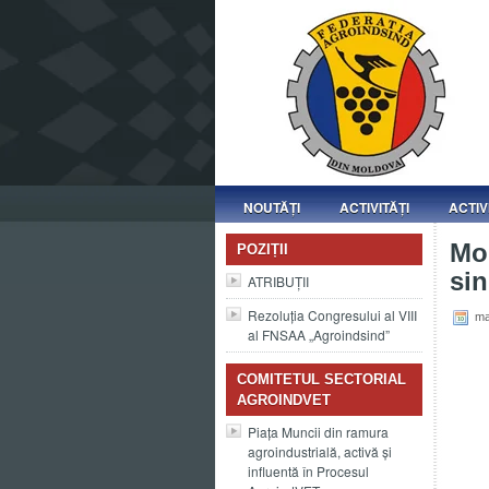
NOUTĂȚI
ACTIVITĂȚI
ACTIV
Mod
POZIȚII
sin
ATRIBUȚII
Rezoluția Congresului al VIII
ma
al FNSAA „Agroindsind”
COMITETUL SECTORIAL
AGROINDVET
Piața Muncii din ramura
agroindustrială, activă și
influentă în Procesul