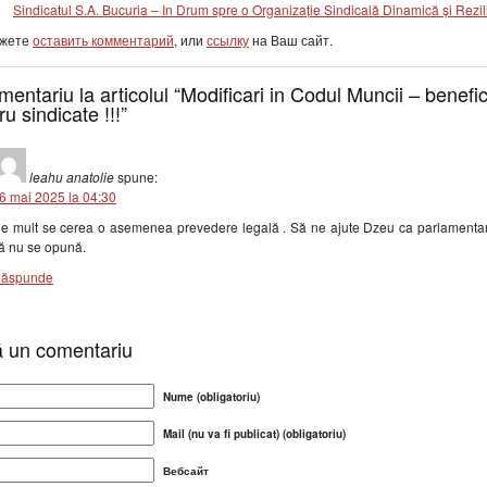
Sindicatul S.A. Bucuria – In Drum spre o Organizație Sindicală Dinamică și Rezil
ожете
оставить комментарий
, или
ссылку
на Ваш сайт.
mentariu la articolul “Modificari in Codul Muncii – benefi
ru sindicate !!!”
leahu anatolie
spune:
6 mai 2025 la 04:30
e mult se cerea o asemenea prevedere legală . Să ne ajute Dzeu ca parlamentar
ă nu se opună.
ăspunde
 un comentariu
Nume (obligatoriu)
Mail (nu va fi publicat) (obligatoriu)
Вебсайт