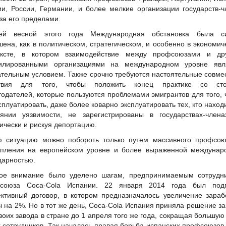
ии, России, Германии, и более мелкие организации государств-ч
за его пределами.
ей весной этого года Международная обстановка была с
шена, как в политическом, стратегическом, и особенно в экономич
ексте, в котором взаимодействие между профсоюзами и др
лированными организациями на международном уровне явл
ательным условием. Также срочно требуются настоятельные совме
твия для того, чтобы положить конец практике со ст
тодателей, которые пользуются проблемами эмигрантов для того, 
сплуатировать, даже более коварно эксплуатировать тех, кто наход
оянии уязвимости, не зарегистрированы в государствах-член
ически и рискуя депортацию.
ю ситуацию можно побороть только путем массивного профсою
упления на европейском уровне и более выраженной междунар
дарностью.
ое внимание было уделено шагам, предпринимаемым сотрудн
союза Coca-Cola Испании. 22 января 2014 года был под
ективный договор, в котором предназначалось увеличение зараб
ы на 2%. Но в тот же день, Coca-Cola Испания приняла решение за
воих завода в стране до 1 апреля того же года, сокращая большую
 сотрудников. Так началась правая борьба испанских профсоюзов,