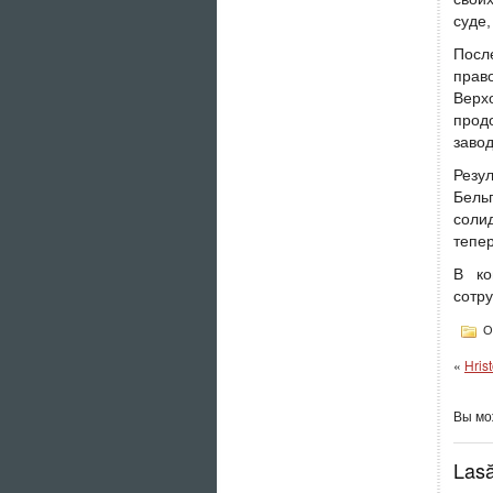
суде,
Посл
прав
Верх
прод
заво
Резул
Бель
соли
тепер
В ко
сотр
О
«
Hrist
Вы м
Lasă