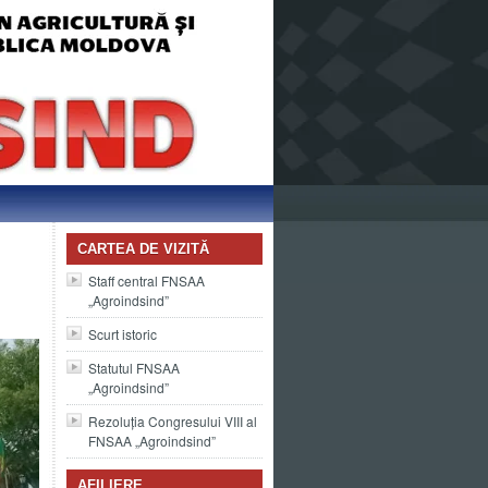
CARTEA DE VIZITĂ
Staff central FNSAA
„Agroindsind”
Scurt istoric
Statutul FNSAA
„Agroindsind”
Rezoluția Congresului VIII al
FNSAA „Agroindsind”
AFILIERE