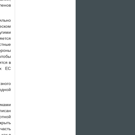
ленов
ильно
еском
угими
яется
стные
ороны
чтобы
ится в
ах ЕС
зного
одной
иками
писан
отной
крыть
 часть
 как в