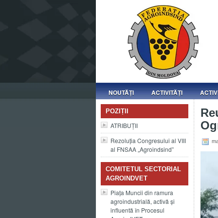
NOUTĂȚI
ACTIVITĂȚI
ACTIV
Reu
POZIȚII
Ogr
ATRIBUȚII
Rezoluția Congresului al VIII
ma
al FNSAA „Agroindsind”
COMITETUL SECTORIAL
AGROINDVET
Piața Muncii din ramura
agroindustrială, activă și
influentă în Procesul