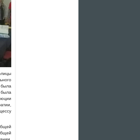
олицы
ьного
 была
 была
люции
атии,
цессу
общей
общей
ании,