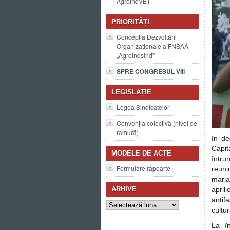
AgroindVET
PRIORITĂȚI
Conceptia Dezvoltării
Organizaționale a FNSAA
„Agroindsind”
SPRE CONGRESUL VIII
LEGISLAȚIE
Legea Sindicatelor
Convenția colectivă (nivel de
ramură)
In de
Capit
MODELE DE ACTE
întru
Formulare rapoarte
reuni
marja
ARHIVE
april
antif
Arhive
cultu
La în