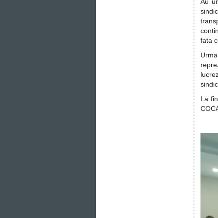
Au ur
sind
trans
conti
fata c
Urmar
repre
lucre
sindic
La fin
COCA