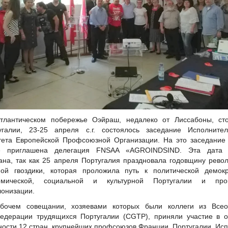
тлантическом побережье Оэйраш, недалеко от Лиссабоны, ст
угалии, 23-25 апреля с.г. состоялось заседание Исполнител
тета Европейской Профсоюзной Организации. На это заседание
е приглашена делегация FNSAА «AGROINDSIND. Эта дата
ана, так как 25 апреля Португалия праздновала годовщину рево
ной гвоздики, которая проложила путь к политической демокр
омической, социальной и культурной Португалии и про
лонизации.
бочем совещании, хозяевами которых были коллеги из Все
едерации трудящихся Португалии (CGTP), приняли участие в 
ности 12 стран, крупнейших профсоюзов Франции, Португалии, Исп