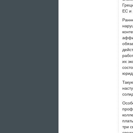
Грец
ЕС и 
Ранн
нару
конт
аффи
обяз
дейс
рабо
их эк
сост
юрид
Таку
наст
соли
Особ
проф
колл
плат
три с
своих