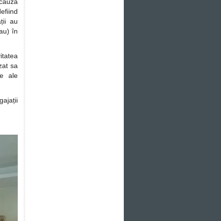
 cauza
fiind
ții au
au) în
itatea
zat sa
me ale
gajații