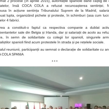
mat 2 procese (în aprilie 2015), autoritățile spaniole dând câștig de
icatelor, însă COCA COLA a refuzat recunoașterea sentinței. Ne
pusa în acțiune sentința Tribunalului Suprem de la Madrid, salaria
nuat lupta, organizând pichete și proteste, în schimburi (asa cum lucr
elor 4 fabrici.
ea a constituit-o faptul ca respectiva companie a dublat activ
zentantelor sale din Belgia și Irlanda, dar și salariații de acolo au refu
ze, în semn de solidaritate cu colegii lor spanioli, singurele ar
aliștilor spanioli fiind acum protestele în strada și pe rețelele sociale.
alul reuniunii, participanții au semnat o declarație de solidaritate cu an
 COLA SPANIA
* * *