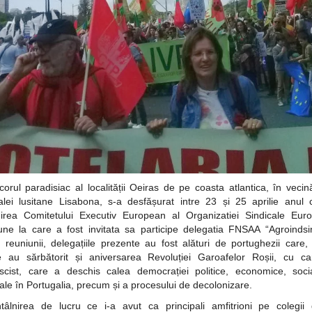
corul paradisiac al localității Oeiras de pe coasta atlantica, în vecin
alei lusitane Lisabona, s-a desfășurat intre 23 și 25 aprilie anul 
nirea Comitetului Executiv European al Organizatiei Sindicale Eur
une la care a fost invitata sa participe delegatia FNSAA “Agroindsi
 reuniunii, delegațiile prezente au fost alături de portughezii care,
ie au sărbătorit și aniversarea Revoluției Garoafelor Roșii, cu ca
ascist, care a deschis calea democrației politice, economice, soci
rale în Portugalia, precum și a procesului de decolonizare.
tâlnirea de lucru ce i-a avut ca principali amfitrioni pe colegii