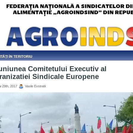
ITĂȚI ÎN TERITORIU
niunea Comitetului Executiv al
anizatiei Sindicale Europene
i 29th, 2017
Vasile Evstratii