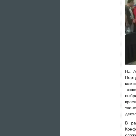
На А
Порт
коми
такж
выбр
крас
экон
деко
В ра
Конф
слож