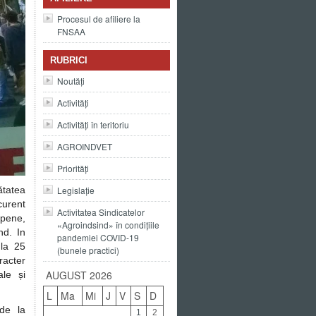
Procesul de afiliere la
FNSAA
RUBRICI
Noutăți
Activități
Activități în teritoriu
AGROINDVET
Priorități
Legislație
ătatea
curent
Activitatea Sindicatelor
opene,
«Agroindsind» în condițiile
nd. In
pandemiei COVID-19
 la 25
(bunele practici)
racter
AUGUST 2026
ale și
L
Ma
Mi
J
V
S
D
 de la
1
2