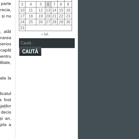
 parte
3
4
5
6
7
8
9
recia,
10
11
12
13
14
15
16
 și nu
17
18
19
20
21
22
23
24
25
26
27
28
29
30
31
, atât
« iul.
orarea
perios
 capăt
pentru
itate,
ala la
icatul
 fost
aților
 decis
și an,
apta a