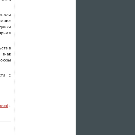
знали
шение
дники
ырьмя
ьств в
 знак
союзы
сти с
oveni
»