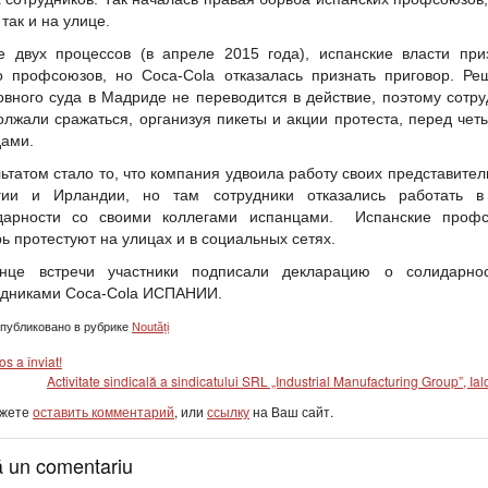
 так и на улице.
е двух процессов (в апреле 2015 года), испанские власти при
о профсоюзов, но Coca-Cola отказалась признать приговор. Ре
овного суда в Мадриде не переводится в действие, поэтому сотру
олжали сражаться, организуя пикеты и акции протеста, перед чет
дами.
ьтатом стало то, что компания удвоила работу своих представител
гии и Ирландии, но там сотрудники отказались работать в
дарности со своими коллегами испанцами. Испанские проф
ь протестуют на улицах и в социальных сетях.
нце встречи участники подписали декларацию о солидарно
удниками Coca-Cola ИСПАНИИ.
публиковано в рубрике
Noutăți
os a înviat!
Activitate sindicală a sindicatului SRL „Industrial Manufacturing Group”, Ial
ожете
оставить комментарий
, или
ссылку
на Ваш сайт.
 un comentariu