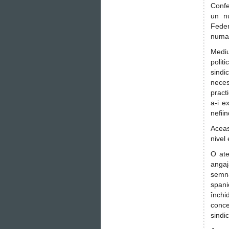
Confe
un nu
Feder
numai
Mediu
polit
sindi
neces
pract
a-i e
nefii
Aceas
nivel
O ate
anga
semna
spani
închi
conce
sindic