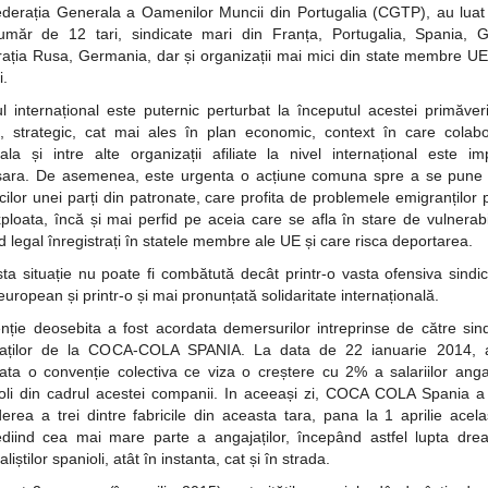
derația Generala a Oamenilor Muncii din Portugalia (CGTP), au luat
măr de 12 tari, sindicate mari din Franța, Portugalia, Spania, G
ația Rusa, Germania, dar și organizații mai mici din state membre UE
.
l internațional este puternic perturbat la începutul acestei primăveri
ic, strategic, cat mai ales în plan economic, context în care colab
cala și intre alte organizații afiliate la nivel internațional este im
ara. De asemenea, este urgenta o acțiune comuna spre a se pune
icilor unei parți din patronate, care profita de problemele emigranților 
xploata, încă și mai perfid pe aceia care se afla în stare de vulnerabil
nd legal înregistrați în statele membre ale UE și care risca deportarea.
ta situație nu poate fi combătută decât printr-o vasta ofensiva sindic
 european și printr-o și mai pronunțată solidaritate internațională.
nție deosebita a fost acordata demersurilor intreprinse de către sind
jaților de la COCA-COLA SPANIA. La data de 22 ianuarie 2014, a
ta o convenție colectiva ce viza o creștere cu 2% a salariilor angaj
oli din cadrul acestei companii. In aceeași zi, COCA COLA Spania a
derea a trei dintre fabricile din aceasta tara, pana la 1 aprilie acela
diind cea mai mare parte a angajaților, începând astfel lupta dre
aliștilor spanioli, atât în instanta, cat și în strada.