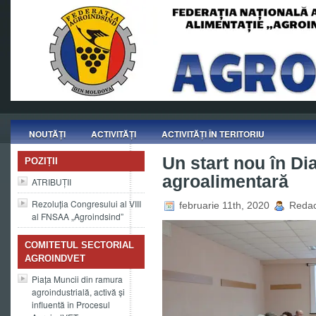
NOUTĂȚI
ACTIVITĂȚI
ACTIVITĂȚI ÎN TERITORIU
Un start nou în Di
POZIȚII
agroalimentară
ATRIBUȚII
Rezoluția Congresului al VIII
februarie 11th, 2020
Redact
al FNSAA „Agroindsind”
COMITETUL SECTORIAL
AGROINDVET
Piața Muncii din ramura
agroindustrială, activă și
influentă în Procesul