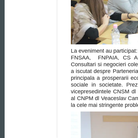
La eveniment au partici
FNSAA, FNPAIA, CS Agro
Consultari si negocieri cole
a iscutat despre Parteneria
principala a prosperarii eco
sociale in societate. Pre
vicepresedintele CNSM dl S
al CNPM dl Veaceslav Camin
la cele mai stringente prob