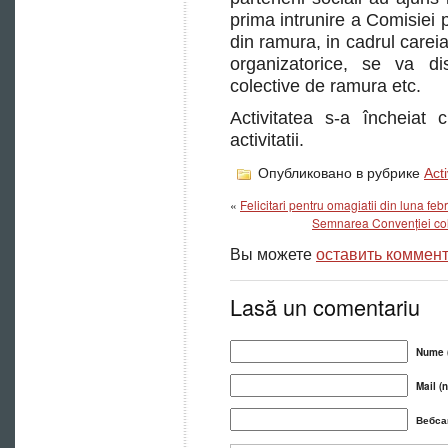
prima intrunire a Comisiei p
din ramura, in cadrul care
organizatorice, se va di
colective de ramura etc.
Activitatea s-a încheiat 
activitatii.
Опубликовано в рубрике
Acti
«
Felicitari pentru omagiatii din luna feb
Semnarea Convenției cole
Вы можете
оставить коммен
Lasă un comentariu
Nume (
Mail (n
Вебса