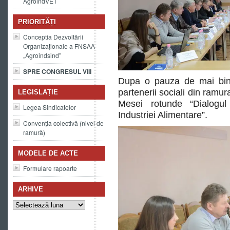
AgroindVET
PRIORITĂȚI
Conceptia Dezvoltării
Organizaționale a FNSAA
„Agroindsind”
SPRE CONGRESUL VIII
Dupa o pauza de mai bine
partenerii sociali din ramur
LEGISLAȚIE
Mesei rotunde “Dialogul
Legea Sindicatelor
Industriei Alimentare”.
Convenția colectivă (nivel de
ramură)
MODELE DE ACTE
Formulare rapoarte
ARHIVE
Arhive