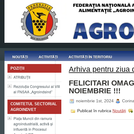
NOUTĂȚI
ACTIVITĂȚI
ACTIVITĂȚI ÎN TERITORIU
Arhiva pentru ziua 
POZIȚII
ATRIBUȚII
FELICITARI OMAG
Rezoluția Congresului al VIII
NOIEMBRIE !!!
al FNSAA „Agroindsind”
noiembrie 1st, 2024
Corina
COMITETUL SECTORIAL
AGROINDVET
Publicat în rubrica
Noutăți
Piața Muncii din ramura
agroindustrială, activă și
influentă în Procesul