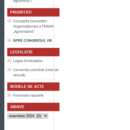
AgroindVET
PRIORITĂȚI
Conceptia Dezvoltării
Organizaționale a FNSAA
„Agroindsind”
SPRE CONGRESUL VIII
LEGISLAȚIE
Legea Sindicatelor
Convenția colectivă (nivel de
ramură)
MODELE DE ACTE
Formulare rapoarte
ARHIVE
Arhive