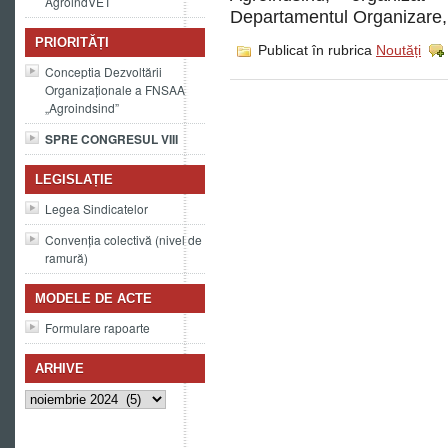
AgroindVET
Departamentul Organizare,
PRIORITĂȚI
Publicat în rubrica
Noutăți
Conceptia Dezvoltării
Organizaționale a FNSAA
„Agroindsind”
SPRE CONGRESUL VIII
LEGISLAȚIE
Legea Sindicatelor
Convenția colectivă (nivel de
ramură)
MODELE DE ACTE
Formulare rapoarte
ARHIVE
Arhive