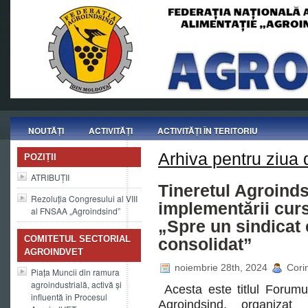
NOUTĂȚI
ACTIVITĂȚI
ACTIVITĂȚI ÎN TERITORIU
Arhiva pentru ziua
POZIȚII
ATRIBUȚII
Tineretul Agroind
Rezoluția Congresului al VIII
implementării cur
al FNSAA „Agroindsind”
„Spre un sindicat
COMITETUL SECTORIAL
consolidat”
AGROINDVET
noiembrie 28th, 2024
Corin
Piața Muncii din ramura
agroindustrială, activă și
Acesta este titlul Forumulu
influentă în Procesul
Agroindsind, organiza