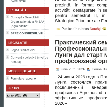
AgroindVET
prezintă, în format compr
activității desfășurate în s
PRIORITĂȚI
pentru semestrul II, în 
Conceptia Dezvoltării
Strategice Prioritare ale F
Organizaționale a FNSAA
„Agroindsind”
Publicat în rubrica
Noutăți
SPRE CONGRESUL VIII
Практический се
LEGISLAȚIE
Профессиональн
Legea Sindicatelor
Лунги дал старт
Convenția colectivă (nivel de
профсоюзной ор
ramură)
iunie 29th, 2026
Corina Bu
MODELE DE ACTE
24 июня 2026 года в Пр
Formulare rapoarte
Лунга состоялся практ
посвящённый внедр
ARHIVE
профсоюза Agroindsind 
Arhive
эффективные профсоюз
2026»