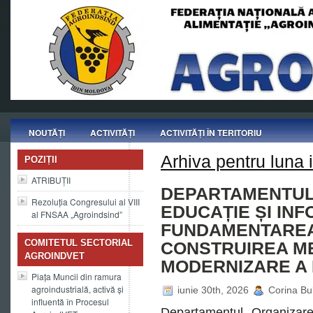
NOUTĂȚI
ACTIVITĂȚI
ACTIVITĂȚI ÎN TERITORIU
Arhiva pentru luna 
POZIȚII
ATRIBUȚII
DEPARTAMENTUL
Rezoluția Congresului al VIII
EDUCAȚIE ȘI INF
al FNSAA „Agroindsind”
FUNDAMENTAREA
COMITETUL SECTORIAL
CONSTRUIREA M
AGROINDVET
MODERNIZARE A
Piața Muncii din ramura
agroindustrială, activă și
iunie 30th, 2026
Corina Bu
influentă în Procesul
Departamentul Organizar