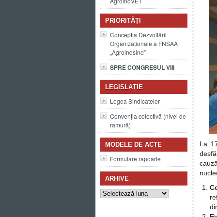
AgroindVET
PRIORITĂȚI
Conceptia Dezvoltării
Organizaționale a FNSAA
„Agroindsind”
SPRE CONGRESUL VIII
LEGISLAȚIE
Legea Sindicatelor
Convenția colectivă (nivel de
ramură)
La 17
MODELE DE ACTE
desfăș
Formulare rapoarte
cauz
nucle
ARHIVE
Co
Arhive
re
di
Ev