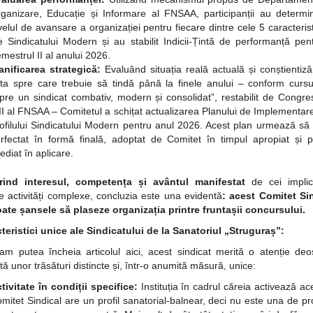
ganizare, Educație și Informare al FNSAA, participanții au determi
velul de avansare a organizației pentru fiecare dintre cele 5 caracterist
e Sindicatului Modern și au stabilit Indicii-Țintă de performanță pen
mestrul II al anului 2026.
anificarea strategică:
Evaluând situația reală actuală și conștientiz
nta spre care trebuie să tindă până la finele anului – conform cursu
pre un sindicat combativ, modern și consolidat”, restabilit de Congre
II al FNSAA – Comitetul a schițat actualizarea Planului de Implementar
ofilului Sindicatului Modern pentru anul 2026. Acest plan urmează să 
rfectat în formă finală, adoptat de Comitet în timpul apropiat și 
ediat în aplicare.
rind interesul, competența și avântul manifestat
de cei implic
e activități complexe, concluzia este una evidentă
: acest Comitet Si
oate șansele să plaseze organizația printre fruntașii concursului.
teristici unice ale Sindicatului de la Sanatoriul „Struguraș”:
am putea încheia articolul aici, acest sindicat merită o atenție deo
tă unor trăsături distincte și, într-o anumită măsură, unice:
tivitate în condiții specifice:
Instituția în cadrul căreia activează ac
mitet Sindical are un profil sanatorial-balnear, deci nu este una de pro