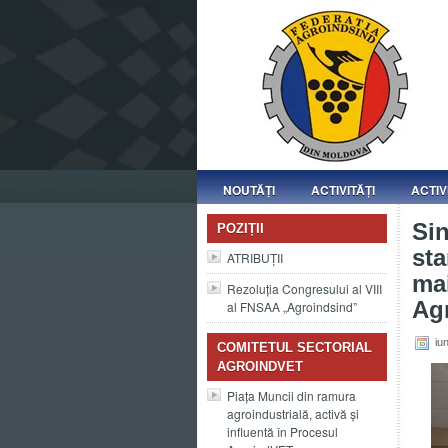
NOUTĂȚI
ACTIVITĂȚI
ACTIV
Sin
POZIȚII
sta
ATRIBUȚII
mai
Rezoluția Congresului al VIII
Ag
al FNSAA „Agroindsind”
iun
COMITETUL SECTORIAL
AGROINDVET
Piața Muncii din ramura
agroindustrială, activă și
influentă în Procesul