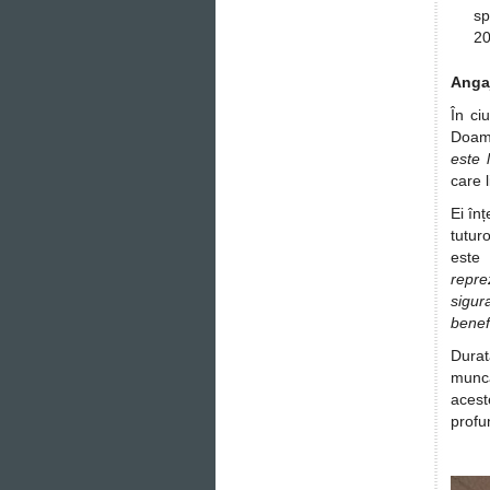
sp
20
Anga
În ci
Doamn
este 
care 
Ei în
tutur
este 
repre
sigur
benefi
Durat
muncă
acest
profu