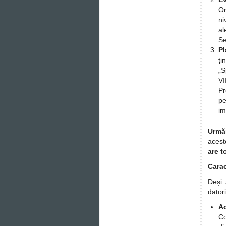
Or
ni
al
Se
Pl
ți
„S
VI
Pr
pe
im
Urmă
acest
are t
Carac
Deși 
datori
Ac
Co