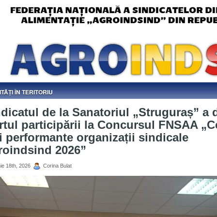
ITĂȚI ÎN TERITORIU
dicatul de la Sanatoriul „Struguraș” a 
rtul participării la Concursul FNSAA „C
 performante organizații sindicale
roindsind 2026”
ie 18th, 2026
Corina Bulat