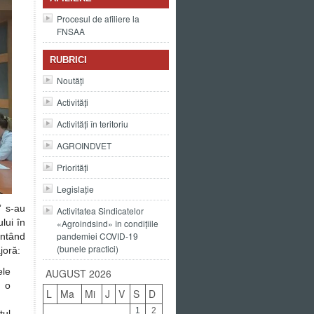
Procesul de afiliere la
FNSAA
RUBRICI
Noutăți
Activități
Activități în teritoriu
AGROINDVET
Priorități
Legislație
” s-au
Activitatea Sindicatelor
ului în
«Agroindsind» în condițiile
pandemiei COVID-19
entând
(bunele practici)
joră:
ele
AUGUST 2026
, o
L
Ma
Mi
J
V
S
D
1
2
tul