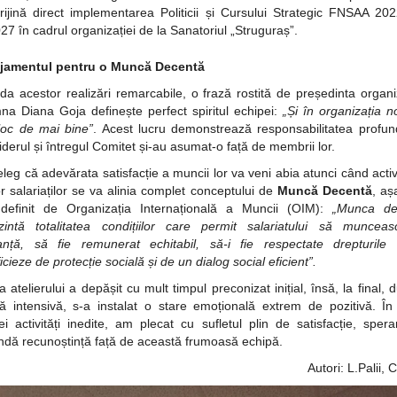
rijină direct implementarea Politicii și Cursului Strategic FNSAA 20
27 în cadrul organizației de la Sanatoriul „Struguraș”.
jamentul pentru o Muncă Decentă
uda acestor realizări remarcabile, o frază rostită de președinta organiz
a Diana Goja definește perfect spiritul echipei:
„Și în organizația n
loc de mai bine”
. Acest lucru demonstrează responsabilitatea profu
liderul și întregul Comitet și-au asumat-o față de membrii lor.
țeleg că adevărata satisfacție a muncii lor va veni abia atunci când activ
or salariaților se va alinia complet conceptului de
Muncă Decentă
, a
definit de Organizația Internațională a Muncii (OIM):
„Munca de
zintă totalitatea condițiilor care permit salariatului să muncea
anță, să fie remunerat echitabil, să-i fie respectate drepturile
cieze de protecție socială și de un dialog social eficient”.
a atelierului a depășit cu mult timpul preconizat inițial, însă, la final, 
 intensivă, s-a instalat o stare emoțională extrem de pozitivă. Î
ei activități inedite, am plecat cu sufletul plin de satisfacție, spera
ndă recunoștință față de această frumoasă echipă.
Autori: L.Palii, 