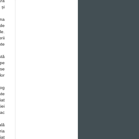
ară
 și
mna
 de
le.
rii
nte
stă
 pe
 se
lor
log
ste
iat
iei
fac
ală
ria
iat