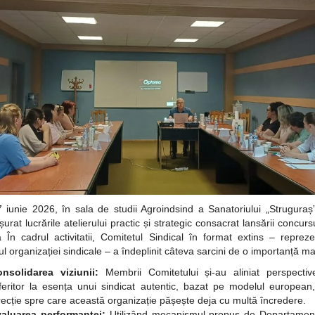
 iunie 2026, în sala de studii Agroindsind a Sanatoriului „Struguraș
urat lucrările atelierului practic și strategic consacrat lansării concurs
ă
În cadrul activitatii, Comitetul Sindical în format extins – reprez
ul organizației sindicale – a îndeplinit câteva sarcini de o importanță ma
nsolidarea viziunii:
Membrii Comitetului și-au aliniat perspectiv
feritor la esența unui sindicat autentic, bazat pe modelul european
recție spre care această organizație pășește deja cu multă încredere.
aluarea performanței:
Utilizând mecanismul propus de Departamen