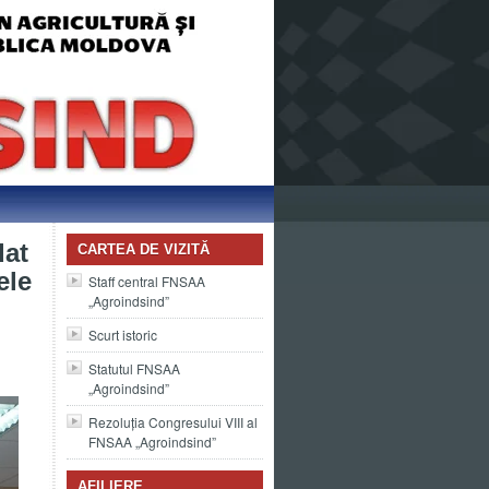
dat
CARTEA DE VIZITĂ
ele
Staff central FNSAA
„Agroindsind”
Scurt istoric
Statutul FNSAA
„Agroindsind”
Rezoluția Congresului VIII al
FNSAA „Agroindsind”
AFILIERE