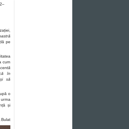
22–
ației,
oastră
ndă pe
itatea
șa cum
centă
scă în
 și să
după o
n urma
nță și
C.Bulat