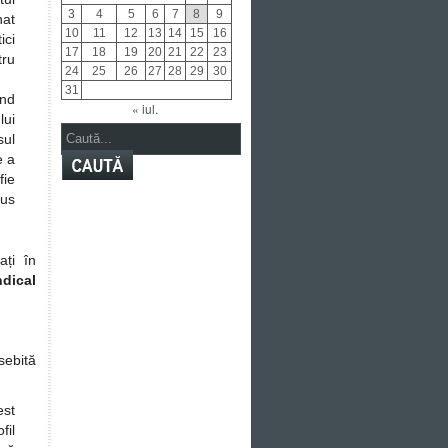
3
4
5
6
7
8
9
nat
10
11
12
13
14
15
16
ici
17
18
19
20
21
22
23
tru
24
25
26
27
28
29
30
31
ând
« iul.
lui
sul
e a
fie
pus
ați în
ndical
sebită
est
fil