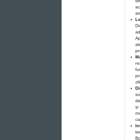
di
ac
an
L
Di
ad
Ap
at
pr
Ma
re
fu
pr
zi
Di
so
de
și
mu
ca
In
te
Bo