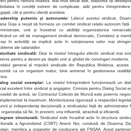
rect pentru ramura noastră. Mai mult decât atât, stațiunea își desfășo
tivitatea în condiții extrem de complicate, atât pentru întreprindere
gajați, cât și pentru clienții acesteia.
eadership puternic și autonomie:
Liderul acestui sindicat, Doa
ana Goja a reușit să formeze un comitet sindical relativ autonom față
ministrație, unit și înzestrat cu abilități organizatorice remarcabi
licând un stil de management sindical democratic, Comitetul și memb
rași în activități se implică activ în soluționarea celor mai stringe
obleme ale salariaților.
turitate sindicală:
Deși la nivelul întregului efectiv sindical mai exi
zerve pentru a deveni pe deplin unit și ghidat de convingeri moderne,
ndalul general al mișcării sindicale din Republica Moldova, acesta
ezintă ca un organism matur, bine antrenat în gestionarea realități
lnice.
alog social exemplar:
La nivelul întreprinderii funcționează un dia
cial excelent între sindicat și angajator. Comisia pentru Dialog Social e
osebit de activă, iar Contractul Colectiv de Muncă este puternic negoc
 implementat la maximum. Monitorizarea riguroasă a respectării legislaț
ncii și independența decizională a sindicatului față de administrator 
 organizația să fie, în prezent, una influentă, atractivă și eficientă.
tegrare structurată:
Sindicatul este încadrat activ în structura sindic
ritorială a Agroindsind (CSRT) Anenii Noi, condusă de Doamna Da
stan, membra a organelor de conducere ale FNSAA. Acest partener