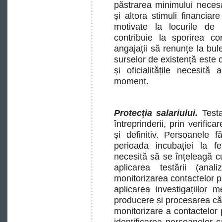
păstrarea minimului necesa
și altora stimuli financi
motivate la locurile d
contribuie la sporirea co
angajații să renunțe la bul
surselor de existență este o
și oficialitățile necesit
moment.
Protecția salariului.
Testar
întreprinderii, prin verific
și definitiv. Persoanele
perioada incubației la fe
necesită să se înțeleagă cu 
aplicarea testării (anal
monitorizarea contactelor 
aplicarea investigațiilor m
producere și procesarea că
monitorizare a contactelor
identificarea persoanelor 