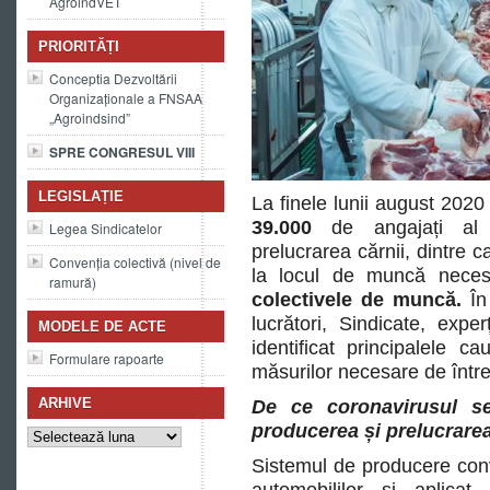
AgroindVET
PRIORITĂȚI
Conceptia Dezvoltării
Organizaționale a FNSAA
„Agroindsind”
SPRE CONGRESUL VIII
LEGISLAȚIE
La finele lunii august 202
39.000
de angajați al î
Legea Sindicatelor
prelucrarea cărnii, dintre 
Convenția colectivă (nivel de
la locul de muncă neces
ramură)
colectivele de muncă.
În
lucrători, Sindicate, expe
MODELE DE ACTE
identificat principalele ca
Formulare rapoarte
măsurilor necesare de într
ARHIVE
De ce coronavirusul se
Arhive
producerea și prelucrarea
Sistemul de producere conv
automobililor și aplicat