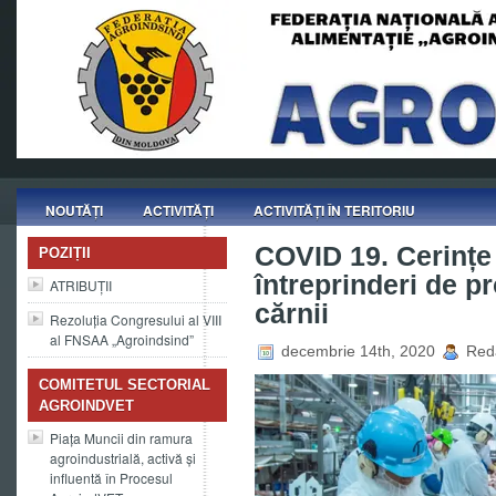
NOUTĂȚI
ACTIVITĂȚI
ACTIVITĂȚI ÎN TERITORIU
COVID 19. Cerințe 
POZIȚII
întreprinderi de p
ATRIBUȚII
cărnii
Rezoluția Congresului al VIII
al FNSAA „Agroindsind”
decembrie 14th, 2020
Reda
COMITETUL SECTORIAL
AGROINDVET
Piața Muncii din ramura
agroindustrială, activă și
influentă în Procesul