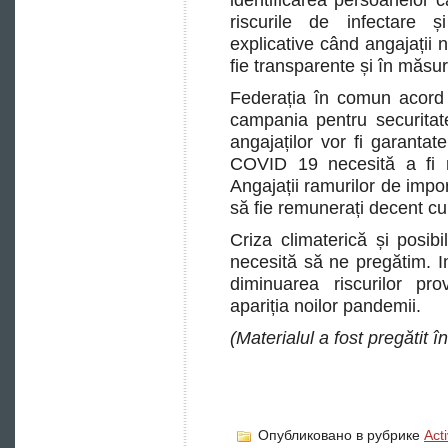
riscurile de infectare și
explicative când angajații 
fie transparente și în măsur
Federația în comun acord 
campania pentru securitat
angajaților vor fi garantate
COVID 19 necesită a fi r
Angajații ramurilor de impor
să fie remunerați decent cu p
Criza climaterică și posib
necesită să ne pregătim. I
diminuarea riscurilor pr
apariția noilor pandemii.
(Materialul a fost pregătit 
Опубликовано в рубрике
Act