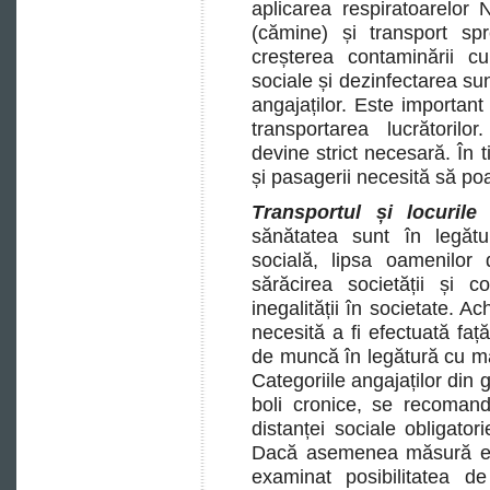
aplicarea respiratoarelor 
(cămine) și transport sp
creșterea contaminării 
sociale și dezinfectarea sun
angajaților. Este important 
transportarea lucrătorilo
devine strict necesară. În t
și pasagerii necesită să po
Transportul și locurile
sănătatea sunt în legătur
socială, lipsa oamenilor
sărăcirea societății și c
inegalității în societate. A
necesită a fi efectuată față
de muncă în legătură cu ma
Categoriile angajaților din 
boli cronice, se recomand
distanței sociale obligatori
Dacă asemenea măsură este
examinat posibilitatea 