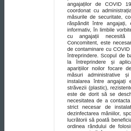
angajaților de COVID 19
coordonat cu administrația
măsurile de securitate, c
răspândit între angajați,
informativ, în limbile vorbi
cu angajații necesită 
Concomitent, este necesar 
de contaminare cu COVID 1
întreprindere. Scopul de ba
la întreprindere și apl
aparițiilor noilor focare 
măsuri administrative ș
instalarea între angajați
străvezii (plastic), rezisten
este de dorit să se desch
necesitatea de a contacta
strict necesar de instal
dezinfectarea mâniilor, s
lucrătorii să poată benefici
ordinea rândului de folos