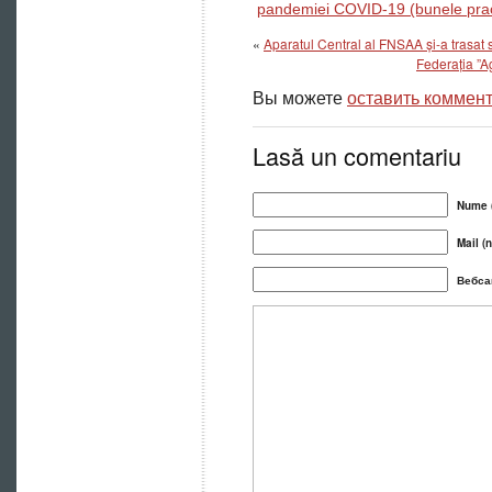
pandemiei COVID-19 (bunele prac
«
Aparatul Central al FNSAA și-a trasat s
Federația ”A
Вы можете
оставить коммен
Lasă un comentariu
Nume (
Mail (n
Вебса