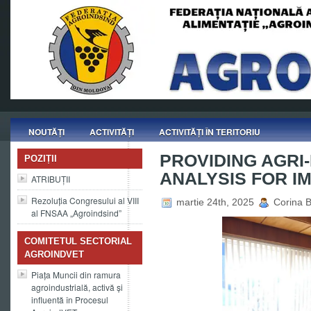
NOUTĂȚI
ACTIVITĂȚI
ACTIVITĂȚI ÎN TERITORIU
PROVIDING AGRI
POZIȚII
ANALYSIS FOR I
ATRIBUȚII
Rezoluția Congresului al VIII
martie 24th, 2025
Corina B
al FNSAA „Agroindsind”
COMITETUL SECTORIAL
AGROINDVET
Piața Muncii din ramura
agroindustrială, activă și
influentă în Procesul