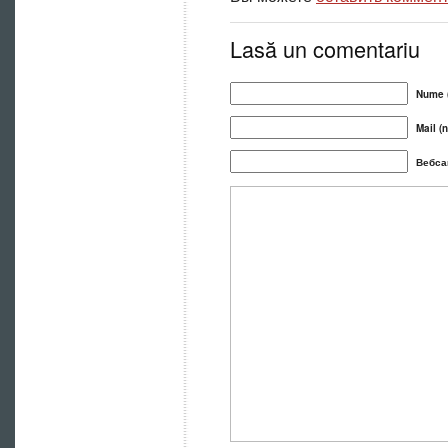
Lasă un comentariu
Nume (
Mail (n
Вебса