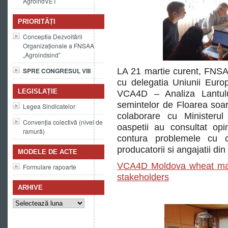
AgroindVET
PRIORITĂȚI
Conceptia Dezvoltării
Organizaționale a FNSAA
„Agroindsind”
SPRE CONGRESUL VIII
LA 21 martie curent, FNSAA
cu delegatia Uniunii Euro
LEGISLAȚIE
VCA4D – Analiza Lantului
semintelor de Floarea soar
Legea Sindicatelor
colaborare cu Ministerul a
Convenția colectivă (nivel de
oaspetii au consultat opi
ramură)
contura problemele cu ca
producatorii si angajatii din 
MODELE DE ACTE
VCA4D Moldova wheat maiz
Formulare rapoarte
stakeholders
ARHIVE
Arhive