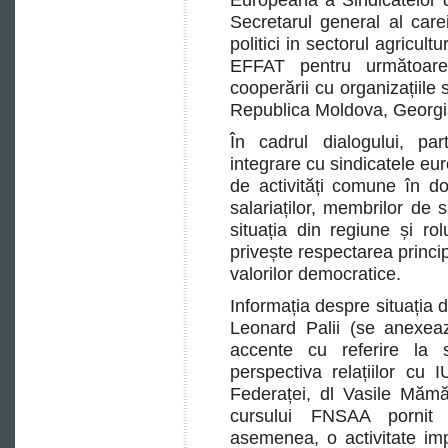
Europeană a Sindicatelor di
Secretarul general al care
politici in sectorul agricul
EFFAT pentru următoare
cooperării cu organizațiile s
Republica Moldova, Georgia
În cadrul dialogului, part
integrare cu sindicatele e
de activități comune în d
salariaților, membrilor de 
situația din regiune și rol
privește respectarea principi
valorilor democratice.
Informația despre situația 
Leonard Palii (se anexeaz
accente cu referire la 
perspectiva relațiilor cu
Federaței, dl Vasile Mămă
cursului FNSAA pornit 
asemenea, o activitate im