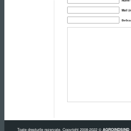
Nume (
Mail (n
Вебса
Toate drepturile rezervate. Copyright 2008-2022 ©
AGROINDSIND
-