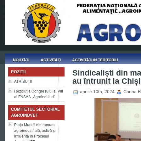
NOUTĂȚI
ACTIVITĂȚI
ACTIVITĂȚI ÎN TERITORIU
Sindicaliști din m
POZIȚII
au întrunit la Chiș
ATRIBUȚII
Rezoluția Congresului al VIII
aprilie 10th, 2024
Corina B
al FNSAA „Agroindsind”
COMITETUL SECTORIAL
AGROINDVET
Piața Muncii din ramura
agroindustrială, activă și
influentă în Procesul