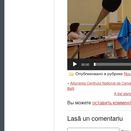
00:00
Опубликовано в рубрике
Nou
«
Adunarea Centrului National de Cercet
Balti
A dat start
Вы можете
оставить коммен
Lasă un comentariu