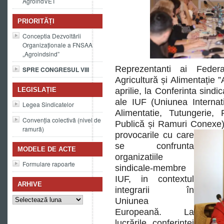
AgroindVET
PRIORITĂȚI
Conceptia Dezvoltării
Organizaționale a FNSAA
„Agroindsind”
Reprezentanti ai Federa
SPRE CONGRESUL VIII
Agricultură și Alimentație ”
LEGISLAȚIE
aprilie, la Conferinta sind
ale IUF
(Uniunea Internat
Legea Sindicatelor
Alimentatie, Tutungerie, 
Convenția colectivă (nivel de
Publică și Ramuri Conexe)
ramură)
provocarile cu care
se confrunta
MODELE DE ACTE
organizatiile
Formulare rapoarte
sindicale-membre
IUF, in contextul
ARHIVE
integrarii în
Arhive
Uniunea
Europeană. La
lucrările conferinței