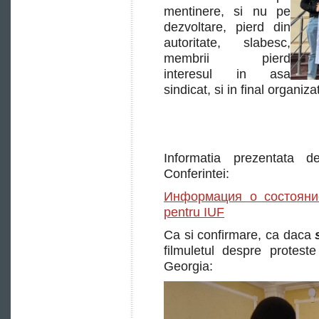
mentinere, si nu pe
dezvoltare, pierd din
autoritate, slabesc,
membrii pierd
interesul in asa
sindicat, si in final organiza
Informatia prezentata 
Conferintei:
Информация о состоян
pentru IUF
Ca si confirmare, ca daca
filmuletul despre proteste
Georgia:
Player
video